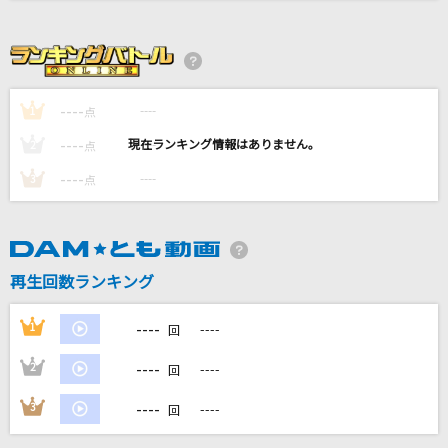
ヤミタイガール
れるりり feat.GUMI
仰げば尊し
----
----
1
点
唱歌・抒情歌
----
----
2
点
[生音]ハルジオン
----
----
3
点
BUMP OF CHICKEN
[生音]オールドファッション
back number
再生回数ランキング
もっと見る
----
1
----
回
----
2
----
回
DAMの新曲・ランキングなど
カラオケ最新情報をチェック！
----
3
----
回