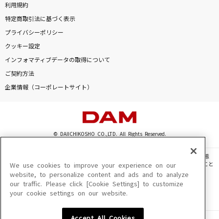
利用規約
特定商取引法に基づく表示
プライバシーポリシー
クッキー設定
インフォマティブデータの取得について
ご契約方法
企業情報（コーポレートサイト）
© DAIICHIKOSHO CO.,LTD. All Rights Reserved.
このサイトに掲載されている一切の文章・画像・写真・動画・音声等を、手段や形態
を問わず、著作権法の定める範囲を超えて無断で複製、転載、ファイル化などすること
We use cookies to improve your experience on our
を禁じます。
website, to personalize content and ads and to analyze
our traffic. Please click [Cookie Settings] to customize
楽曲及びコンテンツは、機種によりご利用いただけない場合があります。
your cookie settings on our website.
楽曲及びコンテンツの配信日、配信内容が変更になる場合があります。
楽曲によりMYリスト保存ができない場合があります。
Accept All Cookies