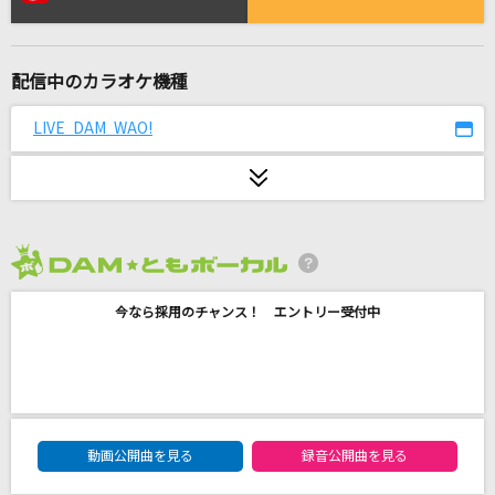
[生音]ラブ・ストーリーは突然に
小田和正
配信中のカラオケ機種
すきっ！～超ver～
超ときめき宣伝部(ときめき宣伝部)
LIVE DAM WAO!
ダーリン
Mrs. GREEN APPLE
[生音]シュガーソングとビターステップ
2026年8月度
UNISON SQUARE GARDEN
今なら採用のチャンス！ エントリー受付中
アイウタ
音田雅則
メランコリック
DAM★ともボーカルエントリーランキング
動画公開曲を見る
録音公開曲を見る
Junky feat.鏡音リン