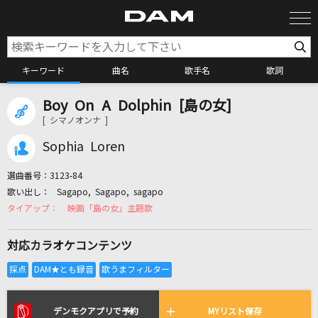
キーワード
曲名
歌手名
歌詞
Boy On A Dolphin [島の女]
カラオケ検索
[ シマノオンナ ]
Sophia Loren
カラオケ店舗検索
選曲番号：
3123-84
Sagapo, Sagapo, sagapo
カラオケリクエスト
映画「島の女」主題歌
対応カラオケコンテンツ
全国りれき
リアルタイムで歌われている曲の一覧
デンモクアプリで予約
MYリスト保存