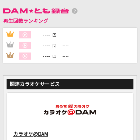
DAMに会員登録・ログインして
再生回数ランキング
カラオケをもっと楽しもう！
----
1
----
回
----
2
----
回
----
3
----
回
自宅でカラオケ歌い放題！
家族や友達と一緒に！練習にも！
関連カラオケサービス
カラオケ@DAM