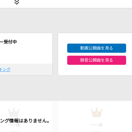
2026年8月度
ー受付中
動画公開曲を見る
録音公開曲を見る
キング
2
3
----
----
点
点
----
----