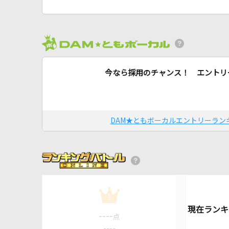
今なら採用のチャンス！ エントリ
DAM★ともボーカルエントリーラン
1
----
点
----