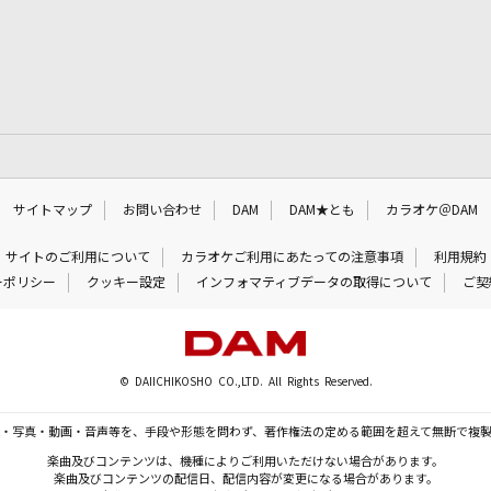
サイトマップ
お問い合わせ
DAM
DAM★とも
カラオケ＠DAM
サイトのご利用について
カラオケご利用にあたっての注意事項
利用規約
ーポリシー
クッキー設定
インフォマティブデータの取得について
ご契
© DAIICHIKOSHO CO.,LTD. All Rights Reserved.
・写真・動画・音声等を、手段や形態を問わず、著作権法の定める範囲を超えて無断で複
楽曲及びコンテンツは、機種によりご利用いただけない場合があります。
楽曲及びコンテンツの配信日、配信内容が変更になる場合があります。