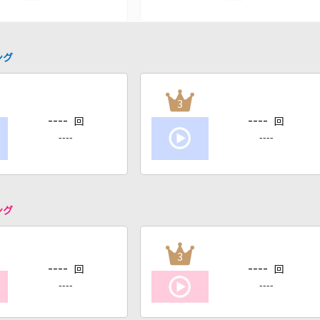
ング
3
----
----
回
回
----
----
ング
3
----
----
回
回
----
----