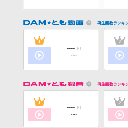
再生回数ランキ
1
2
----
回
----
再生回数ランキ
1
2
----
回
----