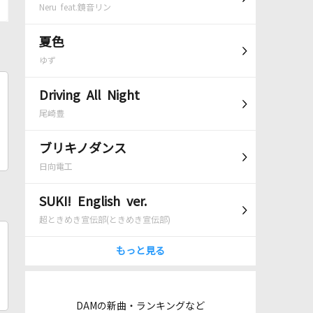
Neru feat.鏡音リン
夏色
ゆず
Driving All Night
尾崎豊
ブリキノダンス
日向電工
SUKI! English ver.
超ときめき宣伝部(ときめき宣伝部)
もっと見る
DAMの新曲・ランキングなど