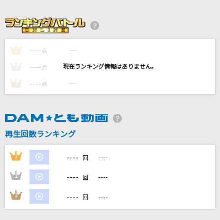
[生音]本当はね、
ヤングスキニー
がらくた(ビデオクリップバージョン)
----
----
1
点
米津玄師
----
----
2
点
りスタート
----
----
3
点
豆柴の大群
Mellow Addiction
MELLOW DEAR US
再生回数ランキング
もっと見る
----
1
----
回
----
2
----
回
DAMの新曲・ランキングなど
カラオケ最新情報をチェック！
----
3
----
回