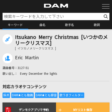
キーワード
曲名
歌手名
歌詞
Itsukano Merry Christmas [いつかのメ
カラオケ検索
リークリスマス]
[ イツカノメリークリスマス ]
カラオケ店舗検索
Eric Martin
選曲番号：
3127-51
カラオケリクエスト
Every December the lights
対応カラオケコンテンツ
全国りれき
リアルタイムで歌われている曲の一覧
デンモクアプリで予約
MYリスト保存