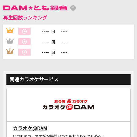
再生回数ランキング
DAMに会員登録・ログインして
カラオケをもっと楽しもう！
----
1
----
回
----
2
----
回
----
3
----
回
自宅でカラオケ歌い放題！
家族や友達と一緒に！練習にも！
関連カラオケサービス
カラオケ@DAM
いつものカラオケが24時間いつでもおうちで楽しめる！