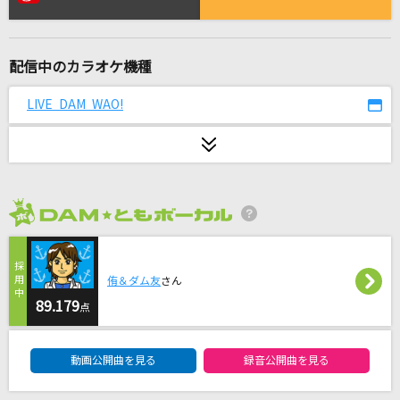
[生音]さよならエレジー
菅田将暉
配信中のカラオケ機種
コイスルオトメ
いきものがかり
LIVE DAM WAO!
DARMA GRAND PRIX
RADWIMPS
[生音]向日葵
2026年8月度
Ado
夏目友人帳メドレー
侑＆ダム友
さん
DKオリジナルメドレー
89.179
点
DAM★ともボーカルエントリーランキング
どこまでも ～How Far I'll Go～
動画公開曲を見る
録音公開曲を見る
屋比久知奈