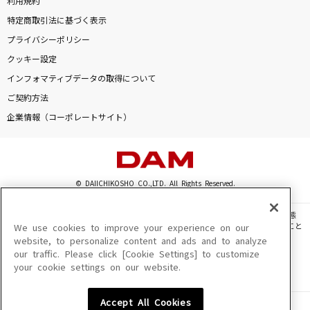
利用規約
特定商取引法に基づく表示
プライバシーポリシー
クッキー設定
インフォマティブデータの取得について
ご契約方法
企業情報（コーポレートサイト）
© DAIICHIKOSHO CO.,LTD. All Rights Reserved.
このサイトに掲載されている一切の文章・画像・写真・動画・音声等を、手段や形態
を問わず、著作権法の定める範囲を超えて無断で複製、転載、ファイル化などすること
We use cookies to improve your experience on our
を禁じます。
website, to personalize content and ads and to analyze
our traffic. Please click [Cookie Settings] to customize
楽曲及びコンテンツは、機種によりご利用いただけない場合があります。
your cookie settings on our website.
楽曲及びコンテンツの配信日、配信内容が変更になる場合があります。
楽曲によりMYリスト保存ができない場合があります。
Accept All Cookies
JASRAC許諾番号