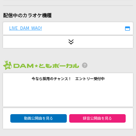
[生音]高嶺の花子さん
back number
配信中のカラオケ機種
青春病
LIVE DAM WAO!
藤井 風
セレナーデ
なとり
2026年8月度
名前のない怪物
今なら採用のチャンス！ エントリー受付中
EGOIST
I LOVE YOU
クリス・ハート
DAM★ともボーカルエントリーランキング
Someday
動画公開曲を見る
録音公開曲を見る
EXILE