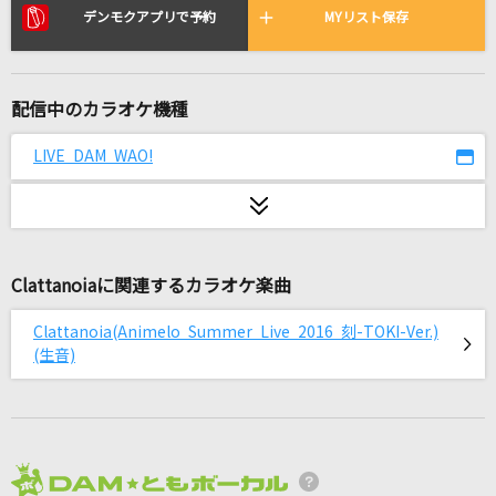
HOWEVER
デンモクアプリで予約
MYリスト保存
GLAY
今では…今なら…今も…
配信中のカラオケ機種
B'z
LIVE DAM WAO!
青空のナミダ
高橋瞳
[生音]あぁ… あんた川
Clattanoiaに関連するカラオケ楽曲
石川さゆり
Clattanoia(Animelo Summer Live 2016 刻-TOKI-Ver.)
ハンズクラフト
(生音)
[MaM]三毛縞斑(CV.鳥海浩輔)
未来形Answer
TRUSTRICK
2026年8月度