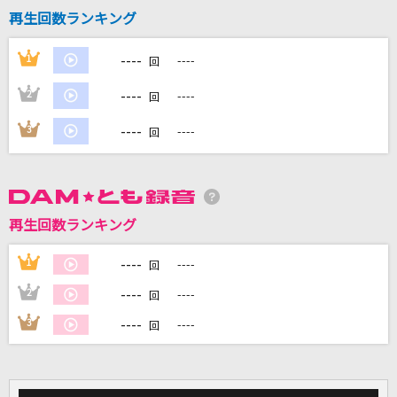
再生回数ランキング
DAMに会員登録・ログインして
----
1
----
回
カラオケをもっと楽しもう！
----
2
----
回
----
3
----
回
自宅でカラオケ歌い放題！
家族や友達と一緒に！練習にも！
再生回数ランキング
----
1
----
回
----
2
----
回
----
3
----
回