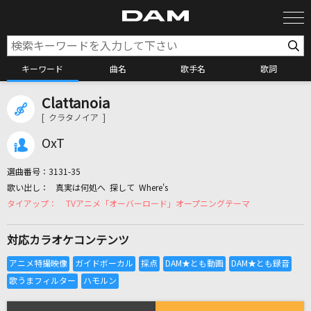
キーワード
曲名
歌手名
歌詞
Clattanoia
カラオケ検索
[ クラタノイア ]
OxT
カラオケ店舗検索
選曲番号：
3131-35
真実は何処へ 探して Where's
カラオケリクエスト
TVアニメ「オーバーロード」オープニングテーマ
対応カラオケコンテンツ
全国りれき
リアルタイムで歌われている曲の一覧