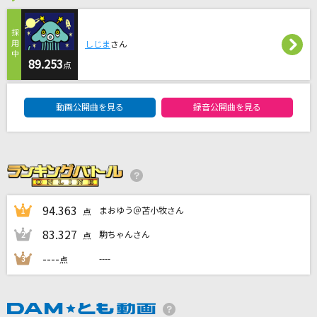
[生音]アカシア
BUMP OF CHICKEN
しじま
さん
89.253
[生音]ミカヅキ
点
さユり
DAM★ともボーカルエントリーランキング
動画公開曲を見る
録音公開曲を見る
最高到達点(ONE PIECEアニメバージョン)
SEKAI NO OWARI(世界の終わり)
ループ&ループ
ASIAN KUNG-FU GENERATION
94.363
まおゆう＠苫小牧さん
1
点
もっと見る
83.327
駒ちゃんさん
2
点
----
----
3
点
DAMの新曲・ランキングなど
カラオケ最新情報をチェック！