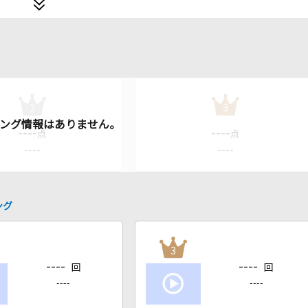
2
3
----
----
点
点
----
----
ング
3
----
----
回
回
----
----