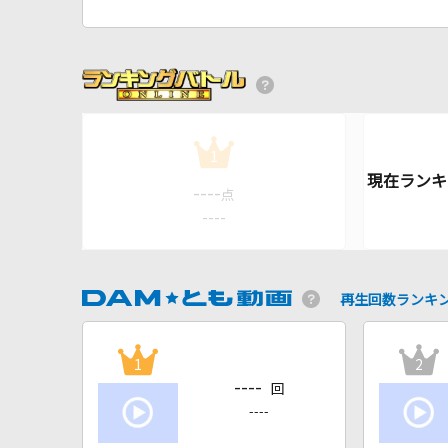
1
----
点
----
再生回数ランキ
1
2
----
回
----