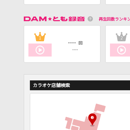
再生回数ランキ
1
2
----
回
----
カラオケ店舗検索