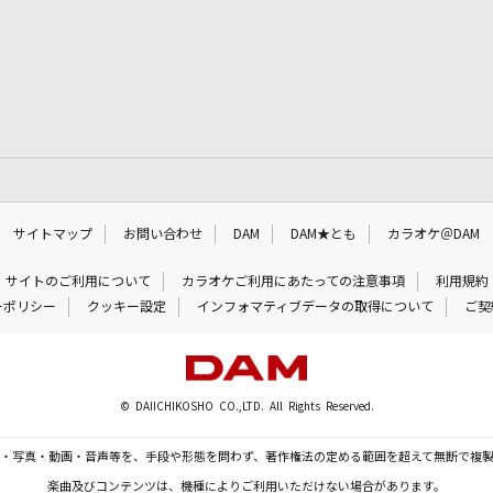
サイトマップ
お問い合わせ
DAM
DAM★とも
カラオケ＠DAM
サイトのご利用について
カラオケご利用にあたっての注意事項
利用規約
ーポリシー
クッキー設定
インフォマティブデータの取得について
ご契
© DAIICHIKOSHO CO.,LTD. All Rights Reserved.
・写真・動画・音声等を、手段や形態を問わず、著作権法の定める範囲を超えて無断で複
楽曲及びコンテンツは、機種によりご利用いただけない場合があります。