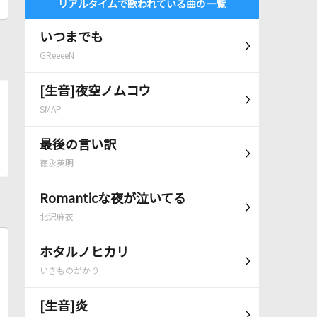
リアルタイムで歌われている曲の一覧
いつまでも
GReeeeN
[生音]夜空ノムコウ
SMAP
最後の言い訳
徳永英明
Romanticな夜が泣いてる
北沢麻衣
ホタルノヒカリ
いきものがかり
[生音]炎