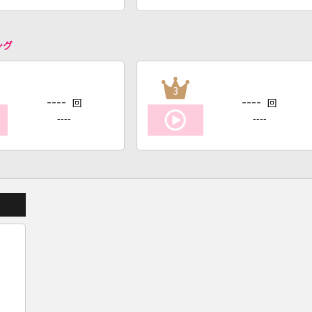
ング
3
----
----
回
回
----
----