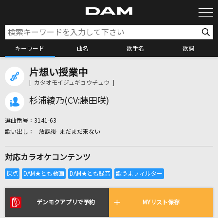
キーワード
曲名
歌手名
歌詞
片想い授業中
カラオケ検索
[ カタオモイジュギョウチュウ ]
杉浦綾乃(CV:藤田咲)
カラオケ店舗検索
選曲番号：
3141-63
放課後 まだまだ来ない
カラオケリクエスト
対応カラオケコンテンツ
全国りれき
リアルタイムで歌われている曲の一覧
デンモクアプリで予約
MYリスト保存