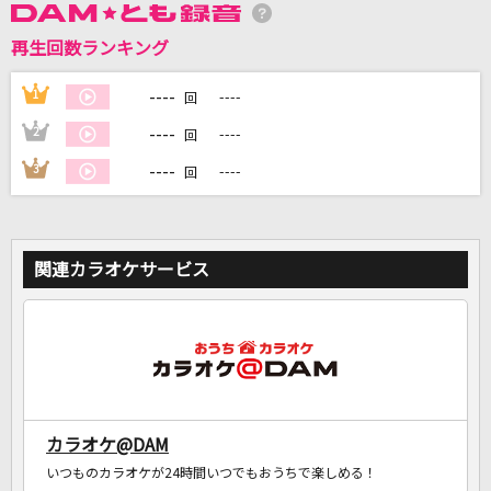
再生回数ランキング
DAMに会員登録・ログインして
カラオケをもっと楽しもう！
----
1
----
回
----
2
----
回
----
3
----
回
自宅でカラオケ歌い放題！
家族や友達と一緒に！練習にも！
関連カラオケサービス
カラオケ@DAM
いつものカラオケが24時間いつでもおうちで楽しめる！