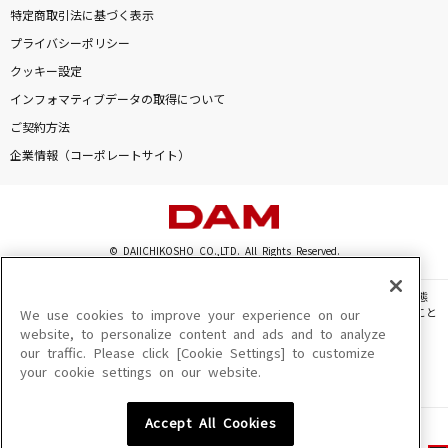
特定商取引法に基づく表示
プライバシーポリシー
クッキー設定
インフォマティブデータの取得について
ご契約方法
企業情報（コーポレートサイト）
© DAIICHIKOSHO CO.,LTD. All Rights Reserved.
このサイトに掲載されている一切の文章・画像・写真・動画・音声等を、手段や形態
を問わず、著作権法の定める範囲を超えて無断で複製、転載、ファイル化などすること
We use cookies to improve your experience on our
を禁じます。
website, to personalize content and ads and to analyze
our traffic. Please click [Cookie Settings] to customize
楽曲及びコンテンツは、機種によりご利用いただけない場合があります。
your cookie settings on our website.
楽曲及びコンテンツの配信日、配信内容が変更になる場合があります。
楽曲によりMYリスト保存ができない場合があります。
Accept All Cookies
JASRAC許諾番号
6602250213Y31015 6602250112Y38026 6602250240Y31015