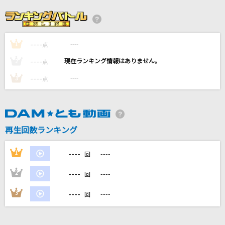
Super Ball
TOMOO
----
----
1
ブラック★ロックシューター
点
supercell feat.初音ミク
----
----
2
点
----
----
3
点
TOMORROW
岡本真夜
[生音]君がいるだけで
再生回数ランキング
米米CLUB
----
1
----
回
もっと見る
----
2
----
回
DAMの新曲・ランキングなど
----
3
----
回
カラオケ最新情報をチェック！