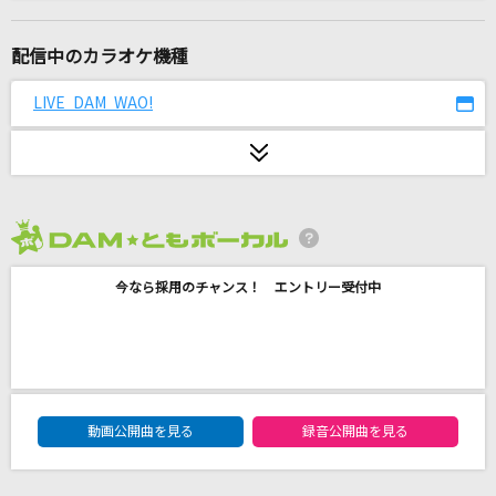
[生音]僕のこと
Mrs. GREEN APPLE
配信中のカラオケ機種
からくりピエロ
LIVE DAM WAO!
40mP feat.初音ミク
PANDORA
SiM
2026年8月度
[生音]春泥棒
今なら採用のチャンス！ エントリー受付中
ヨルシカ
[生音]歌舞伎町の女王
椎名林檎
DAM★ともボーカルエントリーランキング
こっちをお向きよソフィア
動画公開曲を見る
録音公開曲を見る
山下久美子