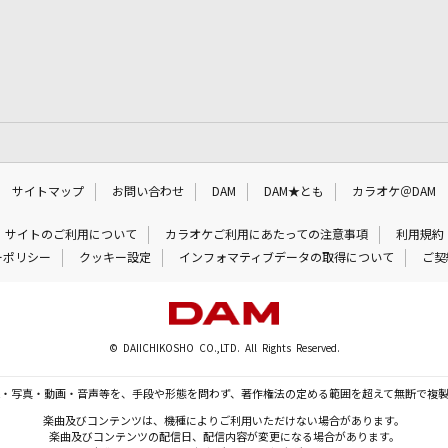
サイトマップ
お問い合わせ
DAM
DAM★とも
カラオケ＠DAM
サイトのご利用について
カラオケご利用にあたっての注意事項
利用規約
ーポリシー
クッキー設定
インフォマティブデータの取得について
ご契
© DAIICHIKOSHO CO.,LTD. All Rights Reserved.
・写真・動画・音声等を、手段や形態を問わず、著作権法の定める範囲を超えて無断で複
楽曲及びコンテンツは、機種によりご利用いただけない場合があります。
楽曲及びコンテンツの配信日、配信内容が変更になる場合があります。