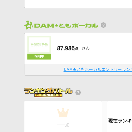
87.986
さん
点
DAM★ともボーカルエントリーラン
1
----
点
----