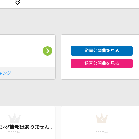
2026年8月度
動画公開曲を見る
録音公開曲を見る
キング
2
3
----
----
点
点
----
----