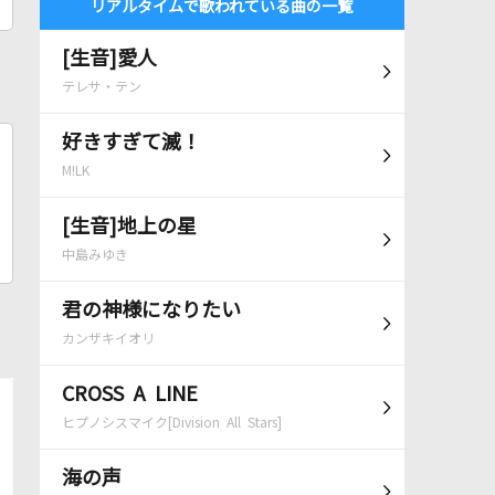
リアルタイムで歌われている曲の一覧
[生音]愛人
テレサ・テン
好きすぎて滅！
M!LK
[生音]地上の星
中島みゆき
君の神様になりたい
カンザキイオリ
CROSS A LINE
ヒプノシスマイク[Division All Stars]
海の声