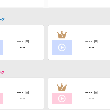
ング
3
----
----
回
回
----
----
ング
3
----
----
回
回
----
----