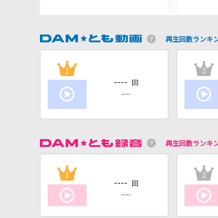
再生回数ランキ
1
2
----
回
----
再生回数ランキ
1
2
----
回
----