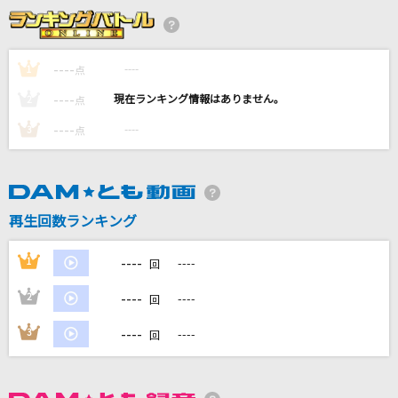
わたしの一番かわいいところ
FRUITS ZIPPER
----
----
1
点
小悪魔だってかまわない!
----
----
2
点
めいちゃん
----
----
3
点
やさしさで溢れるように
Flower
火種
再生回数ランキング
キタニタツヤ
----
1
----
回
もっと見る
----
2
----
回
DAMの新曲・ランキングなど
----
3
----
回
カラオケ最新情報をチェック！