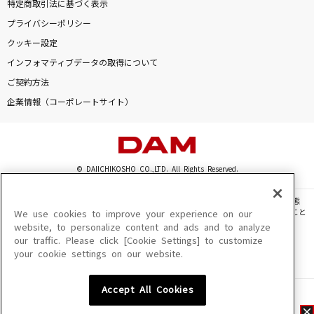
特定商取引法に基づく表示
プライバシーポリシー
クッキー設定
インフォマティブデータの取得について
ご契約方法
企業情報（コーポレートサイト）
© DAIICHIKOSHO CO.,LTD. All Rights Reserved.
このサイトに掲載されている一切の文章・画像・写真・動画・音声等を、手段や形態
を問わず、著作権法の定める範囲を超えて無断で複製、転載、ファイル化などすること
We use cookies to improve your experience on our
を禁じます。
website, to personalize content and ads and to analyze
our traffic. Please click [Cookie Settings] to customize
楽曲及びコンテンツは、機種によりご利用いただけない場合があります。
your cookie settings on our website.
楽曲及びコンテンツの配信日、配信内容が変更になる場合があります。
楽曲によりMYリスト保存ができない場合があります。
Accept All Cookies
JASRAC許諾番号
6602250213Y31015 6602250112Y38026 6602250240Y31015
6602250241Y45122