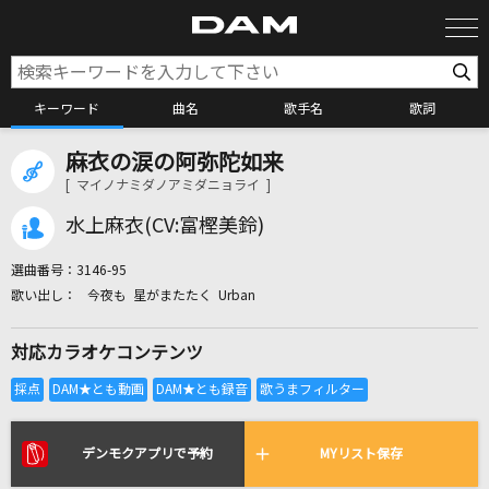
キーワード
曲名
歌手名
歌詞
麻衣の涙の阿弥陀如来
カラオケ検索
[ マイノナミダノアミダニョライ ]
水上麻衣(CV:富樫美鈴)
カラオケ店舗検索
選曲番号：
3146-95
今夜も 星がまたたく Urban
カラオケリクエスト
対応カラオケコンテンツ
全国りれき
リアルタイムで歌われている曲の一覧
デンモクアプリで予約
MYリスト保存