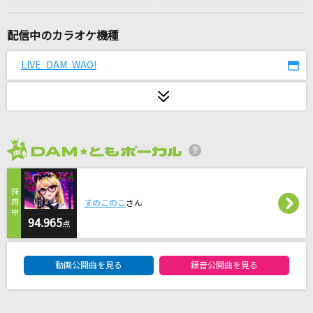
マリーゴールド
あいみょん
配信中のカラオケ機種
[生音]イルミネーション
LIVE DAM WAO!
SEKAI NO OWARI(世界の終わり)
[生音]君のひとみは10000ボルト
堀内孝雄
2026年8月度
人生の晩歌
HANZO
すのこのこ
さん
幸せであれ
94.965
点
浜田雅功
DAM★ともボーカルエントリーランキング
動画公開曲を見る
録音公開曲を見る
奇跡の地球
桑田佳祐&Mr.Children