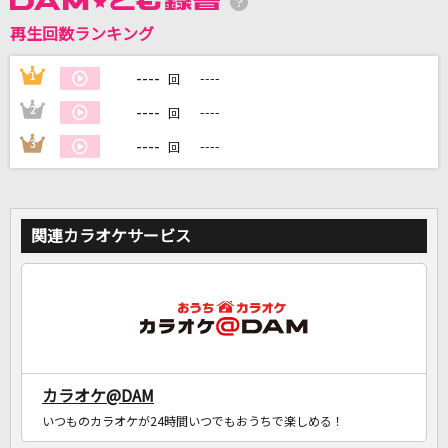
再生回数ランキング
DAMに会員登録・ログインして
カラオケをもっと楽しもう！
----
1
----
回
----
2
----
回
----
3
----
回
自宅でカラオケ歌い放題！
家族や友達と一緒に！練習にも！
関連カラオケサービス
カラオケ@DAM
いつものカラオケが24時間いつでもおうちで楽しめる！