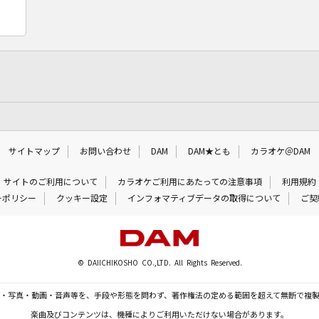
サイトマップ
お問い合わせ
DAM
DAM★とも
カラオケ＠DAM
サイトのご利用について
カラオケご利用にあたっての注意事項
利用規約
ーポリシー
クッキー設定
インフォマティブデータの取得について
ご契
© DAIICHIKOSHO CO.,LTD. All Rights Reserved.
・写真・動画・音声等を、手段や形態を問わず、著作権法の定める範囲を超えて無断で複
楽曲及びコンテンツは、機種によりご利用いただけない場合があります。