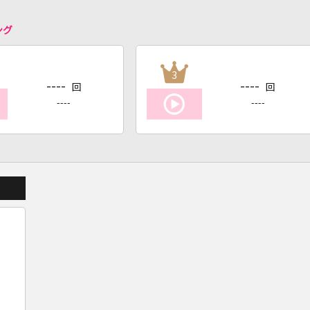
ング
3
----
----
回
回
----
----