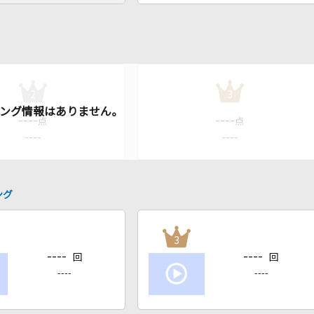
2
3
----
----
点
点
----
----
ング
3
----
----
回
回
----
----