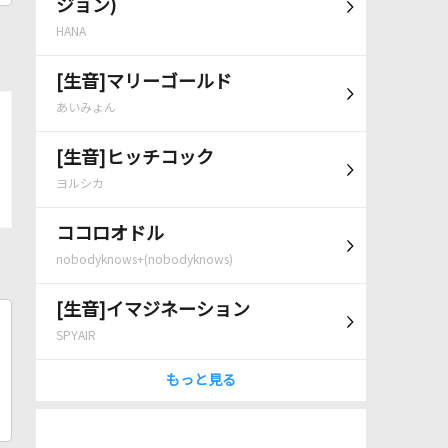
ジョン)
HANA
[生音]マリーゴールド
あいみょん
[生音]ヒッチコック
ヨルシカ
ココロオドル
nobodyknows+(nobodyknows)
[生音]イマジネーション
SPYAIR
もっと見る