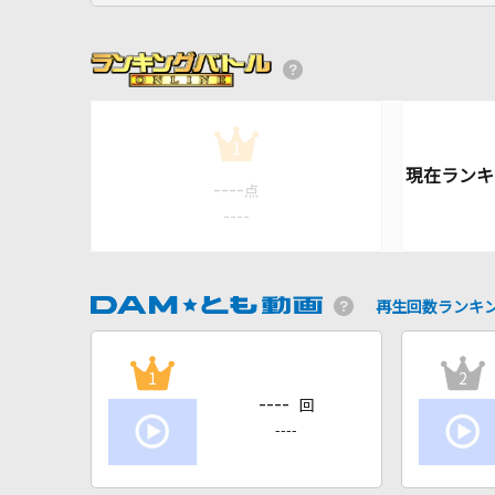
1
----
点
----
再生回数ランキ
1
2
----
回
----