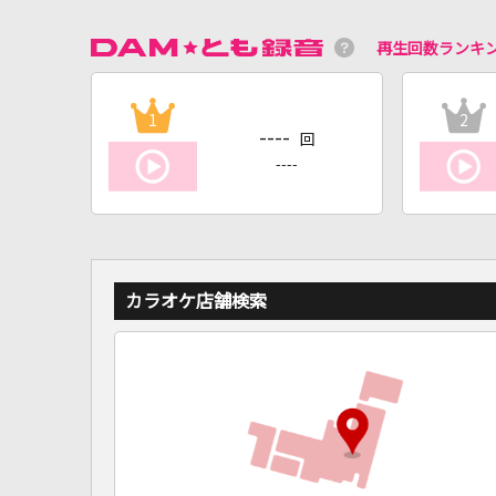
再生回数ランキ
1
2
----
回
----
カラオケ店舗検索