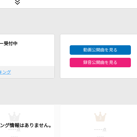
2026年8月度
ー受付中
動画公開曲を見る
録音公開曲を見る
キング
2
3
----
----
点
点
----
----