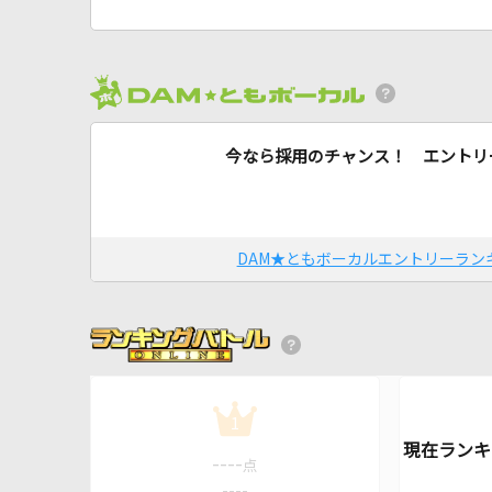
今なら採用のチャンス！ エントリ
DAM★ともボーカルエントリーラン
1
----
点
----