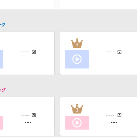
ング
3
----
----
回
回
----
----
ング
3
----
----
回
回
----
----