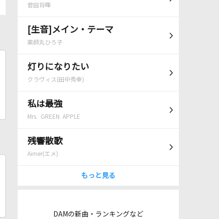
菅田将暉
[生音]メイン・テーマ
薬師丸ひろ子
灯りになりたい
クラヴィス(田中秀幸)
私は最強
Mrs. GREEN APPLE
残響散歌
Aimer(エメ)
もっと見る
DAMの新曲・ランキングなど