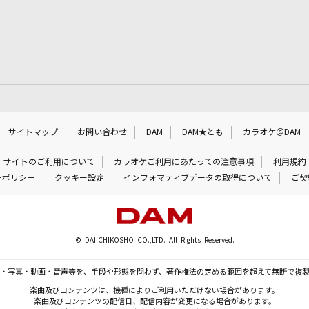
サイトマップ
お問い合わせ
DAM
DAM★とも
カラオケ＠DAM
サイトのご利用について
カラオケご利用にあたっての注意事項
利用規約
ーポリシー
クッキー設定
インフォマティブデータの取得について
ご契
© DAIICHIKOSHO CO.,LTD. All Rights Reserved.
・写真・動画・音声等を、手段や形態を問わず、著作権法の定める範囲を超えて無断で複
楽曲及びコンテンツは、機種によりご利用いただけない場合があります。
楽曲及びコンテンツの配信日、配信内容が変更になる場合があります。