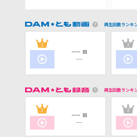
再生回数ランキ
1
2
----
回
----
再生回数ランキ
1
2
----
回
----