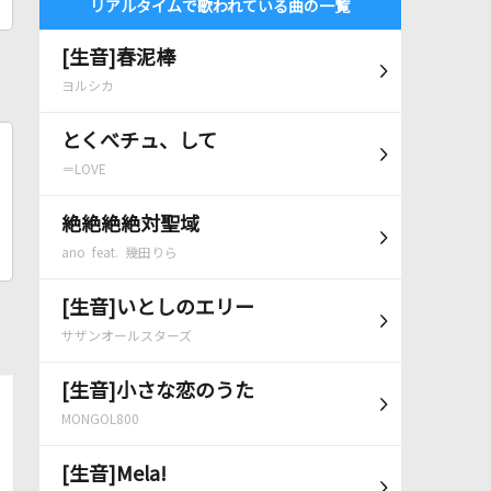
リアルタイムで歌われている曲の一覧
[生音]春泥棒
ヨルシカ
とくべチュ、して
＝LOVE
絶絶絶絶対聖域
ano feat. 幾田りら
[生音]いとしのエリー
サザンオールスターズ
[生音]小さな恋のうた
MONGOL800
[生音]Mela!