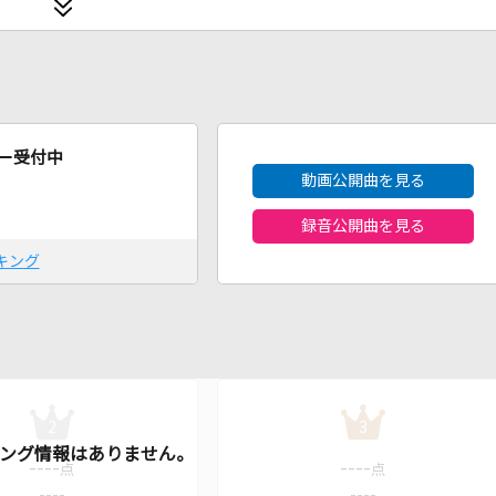
2026年8月度
ー受付中
動画公開曲を見る
録音公開曲を見る
キング
2
3
----
----
点
点
----
----