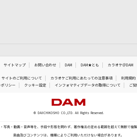
サイトマップ
お問い合わせ
DAM
DAM★とも
カラオケ＠DAM
サイトのご利用について
カラオケご利用にあたっての注意事項
利用規約
ーポリシー
クッキー設定
インフォマティブデータの取得について
ご契
© DAIICHIKOSHO CO.,LTD. All Rights Reserved.
・写真・動画・音声等を、手段や形態を問わず、著作権法の定める範囲を超えて無断で複
楽曲及びコンテンツは、機種によりご利用いただけない場合があります。