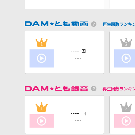
再生回数ランキ
1
2
----
回
----
再生回数ランキ
1
2
----
回
----