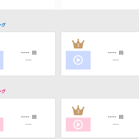
ング
3
----
----
回
回
----
----
ング
3
----
----
回
回
----
----