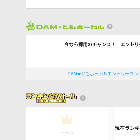
今なら採用のチャンス！ エントリ
DAM★ともボーカルエントリーラン
1
----
点
----