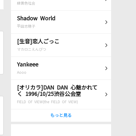
緑黄色社会
Shadow World
平田志穂子
[生音]恋人ごっこ
マカロニえんぴつ
Yankeee
Aooo
[オリカラ]DAN DAN 心魅かれて
く 1996/10/25渋谷公会堂
FIELD OF VIEW(the FIELD OF VIEW)
もっと見る