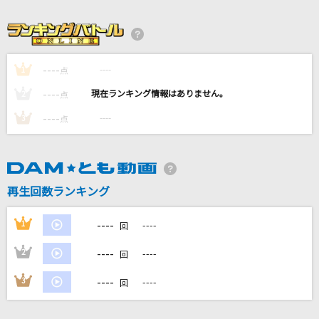
甘えんな
Juice=Juice
愛をこめて花束を
----
----
1
点
Superfly
----
----
2
点
----
クランベリーとパンケーキ
----
3
点
米津玄師
拝啓、少年よ
再生回数ランキング
Hump Back
もっと見る
----
1
----
回
----
2
----
回
DAMの新曲・ランキングなど
カラオケ最新情報をチェック！
----
3
----
回