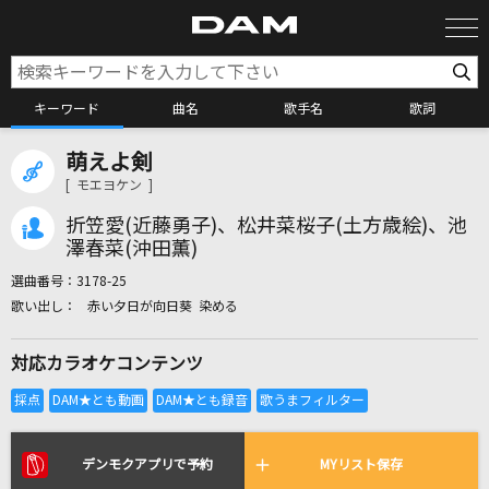
キーワード
曲名
歌手名
歌詞
萌えよ剣
カラオケ検索
[ モエヨケン ]
折笠愛(近藤勇子)、松井菜桜子(土方歳絵)、池
カラオケ店舗検索
澤春菜(沖田薫)
選曲番号：
3178-25
赤い夕日が向日葵 染める
カラオケリクエスト
対応カラオケコンテンツ
全国りれき
リアルタイムで歌われている曲の一覧
デンモクアプリで予約
MYリスト保存