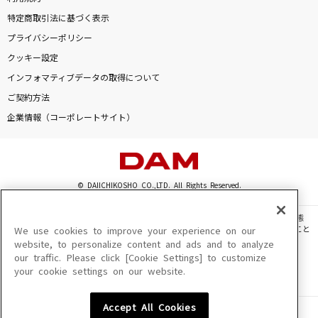
特定商取引法に基づく表示
プライバシーポリシー
クッキー設定
インフォマティブデータの取得について
ご契約方法
企業情報（コーポレートサイト）
© DAIICHIKOSHO CO.,LTD. All Rights Reserved.
このサイトに掲載されている一切の文章・画像・写真・動画・音声等を、手段や形態
を問わず、著作権法の定める範囲を超えて無断で複製、転載、ファイル化などすること
We use cookies to improve your experience on our
を禁じます。
website, to personalize content and ads and to analyze
our traffic. Please click [Cookie Settings] to customize
楽曲及びコンテンツは、機種によりご利用いただけない場合があります。
your cookie settings on our website.
楽曲及びコンテンツの配信日、配信内容が変更になる場合があります。
楽曲によりMYリスト保存ができない場合があります。
Accept All Cookies
JASRAC許諾番号