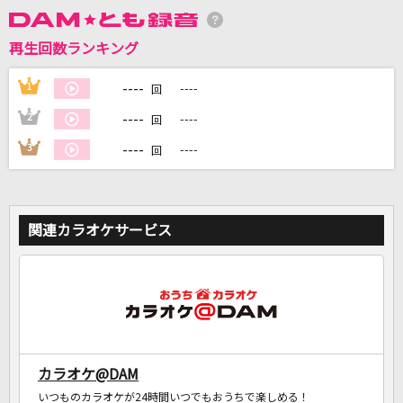
再生回数ランキング
DAMに会員登録・ログインして
カラオケをもっと楽しもう！
----
1
----
回
----
2
----
回
----
3
----
回
自宅でカラオケ歌い放題！
家族や友達と一緒に！練習にも！
関連カラオケサービス
カラオケ@DAM
いつものカラオケが24時間いつでもおうちで楽しめる！