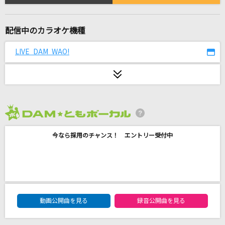
アンチクロックワイズ
After the Rain [そらる×まふまふ]
配信中のカラオケ機種
[生音]再会
LIVE DAM WAO!
Vaundy
from the edge -アニメ映像 ver.-
FictionJunction feat. LiSA
[生音]ハルノヒ
2026年8月度
あいみょん
今なら採用のチャンス！ エントリー受付中
会いたくて 会いたくて
西野カナ
ファタール
DAM★ともボーカルエントリーランキング
動画公開曲を見る
録音公開曲を見る
GEMN