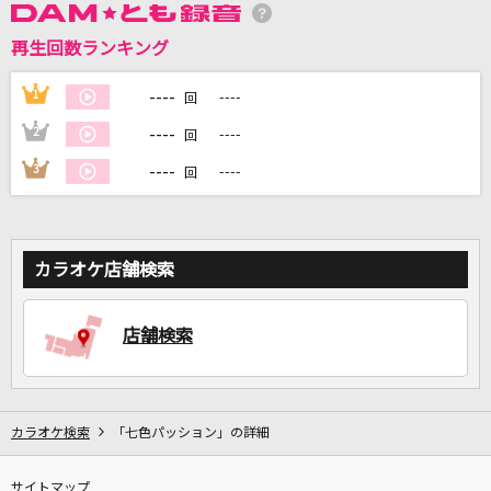
再生回数ランキング
DAMに会員登録・ログインして
カラオケをもっと楽しもう！
----
1
----
回
----
2
----
回
----
3
----
回
自宅でカラオケ歌い放題！
家族や友達と一緒に！練習にも！
カラオケ店舗検索
店舗検索
カラオケ検索
「七色パッション」の詳細
サイトマップ