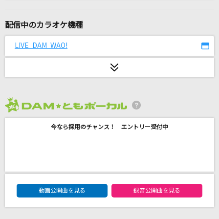
JANE DOE(ビデオクリップバージョン)
米津玄師, 宇多田ヒカル
配信中のカラオケ機種
Lost the way
LIVE DAM WAO!
DIVA(DiVA)
白日
King Gnu
2026年8月度
[生音]Tomorrow never knows
今なら採用のチャンス！ エントリー受付中
Mr.Children
夢をあきらめないで
岡村孝子
DAM★ともボーカルエントリーランキング
[生音]卒業
動画公開曲を見る
録音公開曲を見る
斉藤由貴