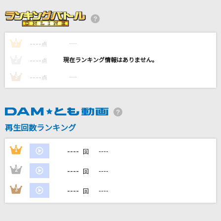
名もなき詩
Mr.Children
----
----
1
愛を伝えたいだとか
点
あいみょん
----
----
2
点
----
----
3
点
My Buddy
超特急
[生音]Laughter
再生回数ランキング
Official髭男dism
----
1
----
回
もっと見る
----
2
----
回
DAMの新曲・ランキングなど
----
3
----
回
カラオケ最新情報をチェック！