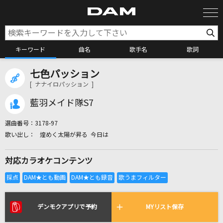
キーワード
曲名
歌手名
歌詞
七色パッション
カラオケ検索
[ ナナイロパッション ]
藍羽メイド隊S7
カラオケ店舗検索
選曲番号：
3178-97
煌めく太陽が昇る 今日は
カラオケリクエスト
対応カラオケコンテンツ
全国りれき
リアルタイムで歌われている曲の一覧
デンモクアプリで予約
MYリスト保存