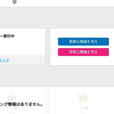
2026年8月度
ー受付中
動画公開曲を見る
録音公開曲を見る
キング
2
3
----
----
点
点
----
----