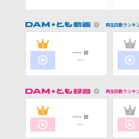
再生回数ランキ
1
2
----
回
----
再生回数ランキ
1
2
----
回
----