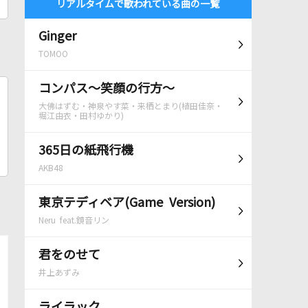
リアルタイムで歌われている曲の一覧
Ginger
TOMOO
コンパス～笑顔の行方～
大佛はずむ・神泉やす菜・来栖とまり(植田佳奈・
堀江由衣・田村ゆかり)
365日の紙飛行機
AKB48
東京テディベア(Game Version)
Neru feat.鏡音リン
君をのせて
井上あずみ
ライラック