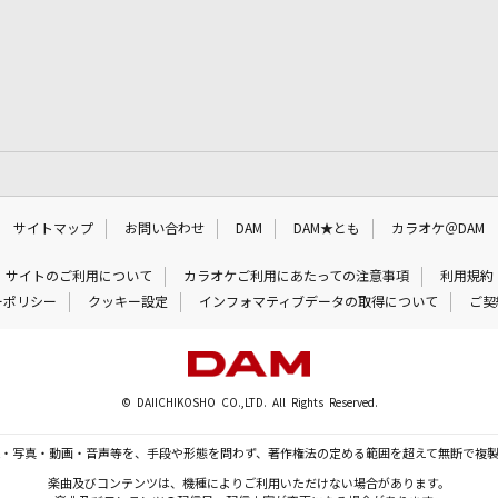
サイトマップ
お問い合わせ
DAM
DAM★とも
カラオケ＠DAM
サイトのご利用について
カラオケご利用にあたっての注意事項
利用規約
ーポリシー
クッキー設定
インフォマティブデータの取得について
ご契
© DAIICHIKOSHO CO.,LTD. All Rights Reserved.
・写真・動画・音声等を、手段や形態を問わず、著作権法の定める範囲を超えて無断で複
楽曲及びコンテンツは、機種によりご利用いただけない場合があります。