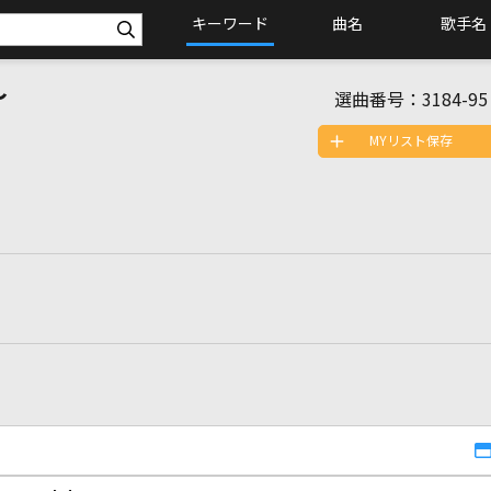
キーワード
曲名
歌手名
～
選曲番号：
3184-95
MYリスト保存