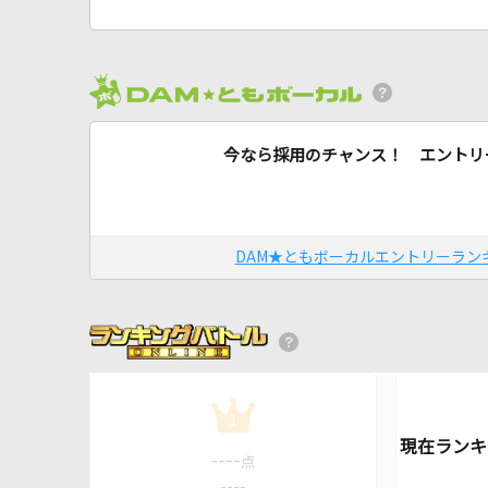
今なら採用のチャンス！ エントリ
DAM★ともボーカルエントリーラン
1
----
点
----