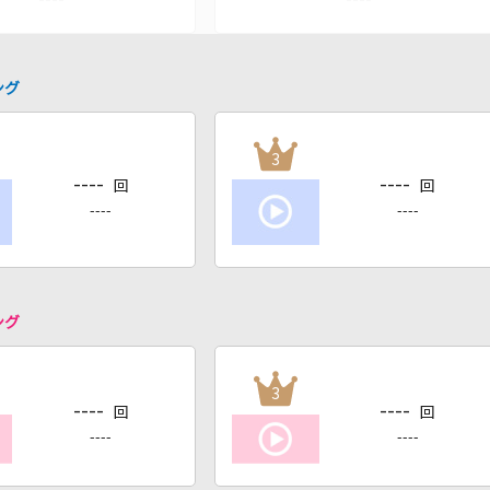
ング
3
----
----
回
回
----
----
ング
3
----
----
回
回
----
----