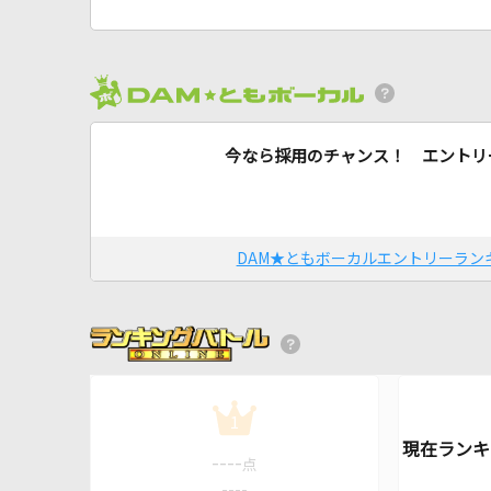
今なら採用のチャンス！ エントリ
DAM★ともボーカルエントリーラン
1
----
点
----