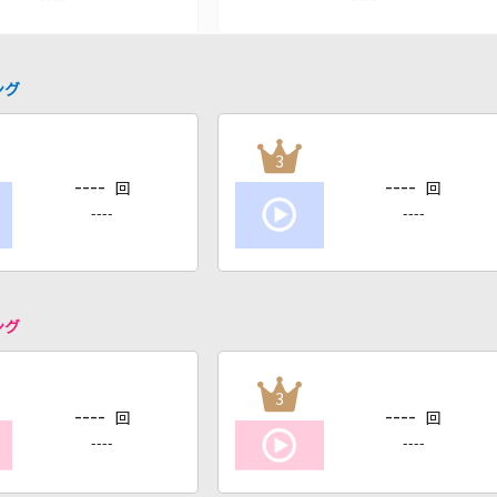
ング
3
----
----
回
回
----
----
ング
3
----
----
回
回
----
----