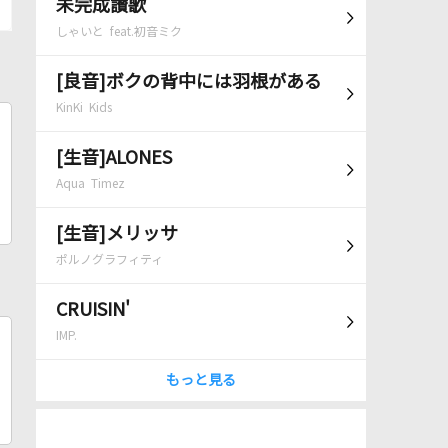
未完成讃歌
しゃいと feat.初音ミク
[良音]ボクの背中には羽根がある
KinKi Kids
[生音]ALONES
Aqua Timez
[生音]メリッサ
ポルノグラフィティ
CRUISIN'
IMP.
もっと見る