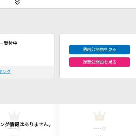
2026年8月度
ー受付中
動画公開曲を見る
録音公開曲を見る
キング
2
3
----
----
点
点
----
----