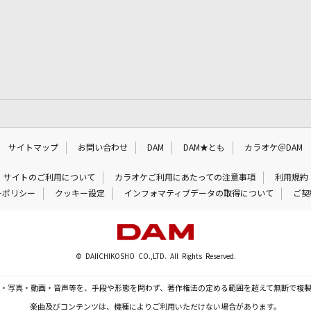
サイトマップ
お問い合わせ
DAM
DAM★とも
カラオケ＠DAM
サイトのご利用について
カラオケご利用にあたっての注意事項
利用規約
ーポリシー
クッキー設定
インフォマティブデータの取得について
ご契
© DAIICHIKOSHO CO.,LTD. All Rights Reserved.
・写真・動画・音声等を、手段や形態を問わず、著作権法の定める範囲を超えて無断で複
楽曲及びコンテンツは、機種によりご利用いただけない場合があります。