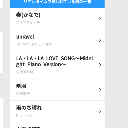
リアルタイムで歌われている曲の一覧
奏(かなで)
スキマスイッチ
unravel
TK from 凛として時雨
LA・LA・LA LOVE SONG～Midni
ght Piano Version～
久保田利伸
制服
松田聖子
雨のち晴れ
Mr.Children