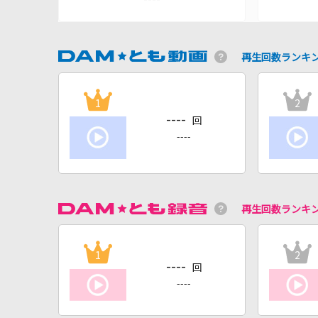
再生回数ランキ
1
2
----
回
----
再生回数ランキ
1
2
----
回
----