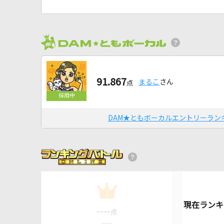
91.867
まるこ
さん
点
DAM★ともボーカルエントリーラン
1
----
点
----