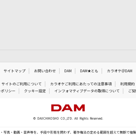
サイトマップ
お問い合わせ
DAM
DAM★とも
カラオケ＠DAM
サイトのご利用について
カラオケご利用にあたっての注意事項
利用規約
ーポリシー
クッキー設定
インフォマティブデータの取得について
ご契
© DAIICHIKOSHO CO.,LTD. All Rights Reserved.
・写真・動画・音声等を、手段や形態を問わず、著作権法の定める範囲を超えて無断で複