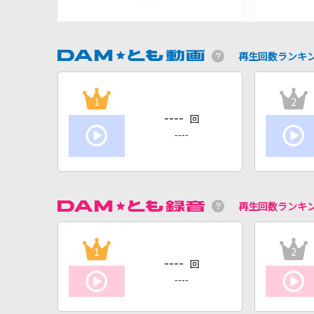
再生回数ランキ
1
2
----
回
----
再生回数ランキ
1
2
----
回
----