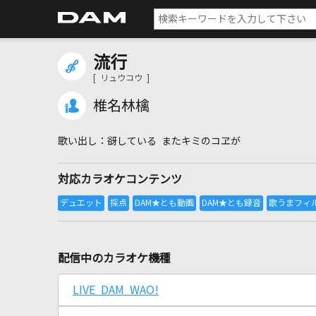
流行
[ リュウコウ ]
椎名林檎
谺している またキミのコヱが
対応カラオケコンテンツ
配信中のカラオケ機種
LIVE DAM WAO!