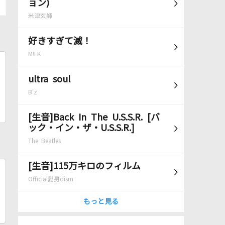
ョン)
米津玄師
好きすぎて滅！
M!LK
ultra soul
B'z
[生音]Back In The U.S.S.R. [バ
ック・イン・ザ・U.S.S.R.]
The Beatles
[生音]115万キロのフィルム
Official髭男dism
もっと見る