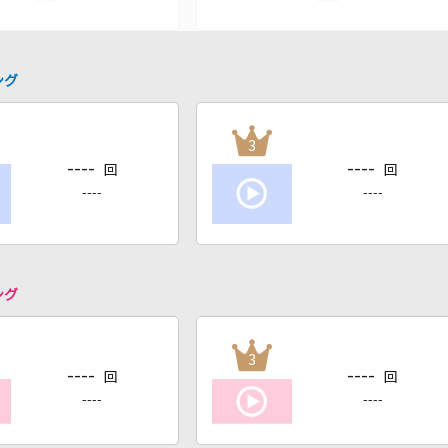
ング
3
----
----
回
回
----
----
ング
3
----
----
回
回
----
----