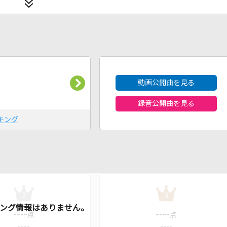
2026年8月度
動画公開曲を見る
録音公開曲を見る
キング
2
3
----
----
点
点
----
----