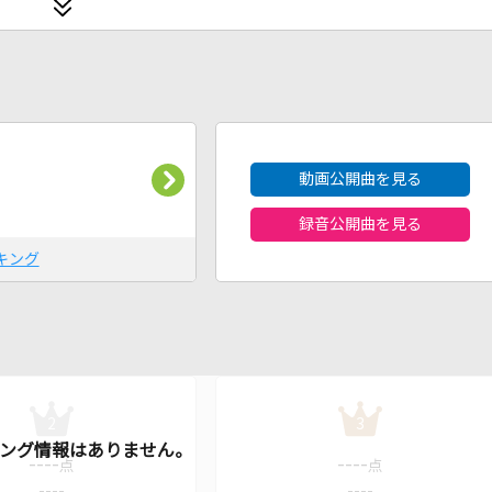
2026年8月度
動画公開曲を見る
録音公開曲を見る
キング
2
3
----
----
点
点
----
----