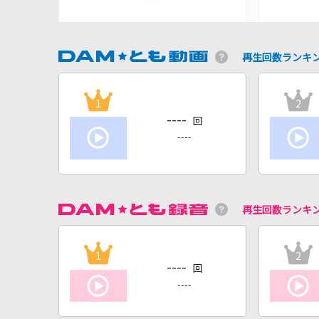
再生回数ランキ
1
2
----
回
----
再生回数ランキ
1
2
----
回
----