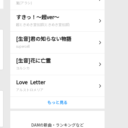
嵐(アラシ)
すきっ！～超ver～
超ときめき宣伝部(ときめき宣伝部)
[生音]君の知らない物語
supercell
[生音]花に亡霊
ヨルシカ
Love Letter
アルストロメリア
もっと見る
DAMの新曲・ランキングなど