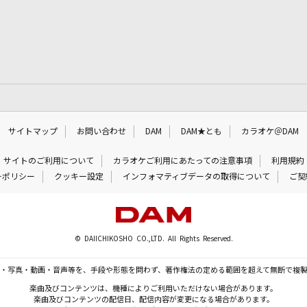
サイトマップ
お問い合わせ
DAM
DAM★とも
カラオケ＠DAM
サイトのご利用について
カラオケご利用にあたっての注意事項
利用規約
ーポリシー
クッキー設定
インフォマティブデータの取得について
ご契
© DAIICHIKOSHO CO.,LTD. All Rights Reserved.
・写真・動画・音声等を、手段や形態を問わず、著作権法の定める範囲を超えて無断で複
楽曲及びコンテンツは、機種によりご利用いただけない場合があります。
楽曲及びコンテンツの配信日、配信内容が変更になる場合があります。