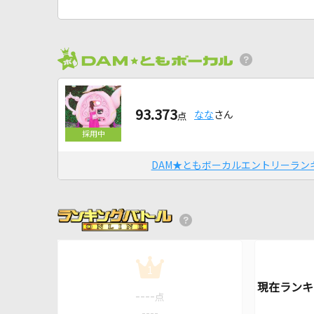
93.373
なな
さん
点
DAM★ともボーカルエントリーラン
1
----
点
----