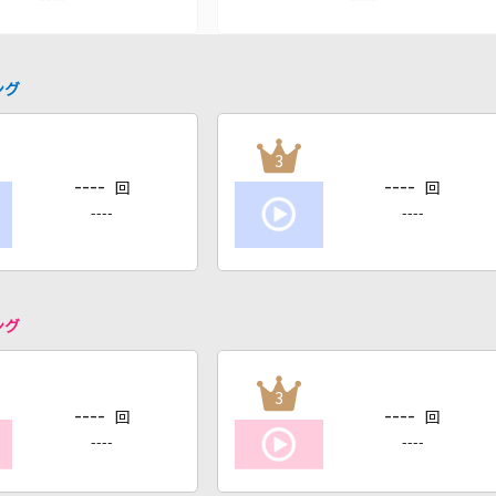
ング
3
----
----
回
回
----
----
ング
3
----
----
回
回
----
----