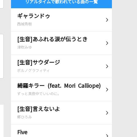
リアルタイムで歌われている曲の一覧
ギャランドゥ
西城秀樹
[生音]あふれる涙が伝うとき
津吹みゆ
[生音]サウダージ
ポルノグラフィティ
綺羅キラー (feat. Mori Calliope)
ずっと真夜中でいいのに。
[生音]言えないよ
郷ひろみ
Five