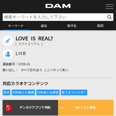
キーワード
曲名
歌手名
歌詞
LOVE IS REAL?
カラオケ検索
[ ラブイズリアル ]
L⇔R
カラオケ店舗検索
選曲番号：
3198-16
すべて忘れ去り ここへやって来い
カラオケリクエスト
対応カラオケコンテンツ
全国りれき
リアルタイムで歌われている曲の一覧
デンモクアプリで予約
MYリスト保存