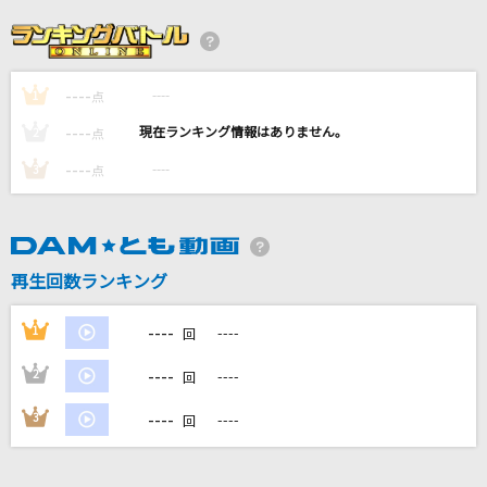
夏と跡形
SUPER BEAVER
----
----
1
[生音]若者たち
点
森山直太朗(直太朗)
----
----
2
点
----
----
3
点
Never Grow Up
ちゃんみな
[生音]ちりぬるを
再生回数ランキング
市川由紀乃
----
1
----
回
もっと見る
----
2
----
回
DAMの新曲・ランキングなど
----
3
----
回
カラオケ最新情報をチェック！