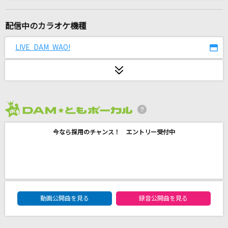
独りんぼエンヴィー
koyori(電ポルP) feat.初音ミク
配信中のカラオケ機種
ゆめみるプリマドンナ
LIVE DAM WAO!
CUTIE STREET
やさしいキスをして
DREAMS COME TRUE
2026年8月度
トリセツ
今なら採用のチャンス！ エントリー受付中
西野カナ
花束のかわりにメロディーを
清水翔太
DAM★ともボーカルエントリーランキング
夏祭り
動画公開曲を見る
録音公開曲を見る
Whiteberry