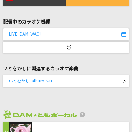
FMP
B'z
配信中のカラオケ機種
Life is... (Shintaro Morimoto)
SixTONES
LIVE DAM WAO!
明日への序奏
半崎美子
いとをかしに関連するカラオケ楽曲
シャルル
バルーン
いとをかし album ver.
BANG!!
Snow Man
Bunny Girl
2026年8月度
AKASAKI