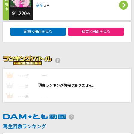
115万キロのフィルム
なな
さん
Official髭男dism
91.220
点
DAM★ともボーカルエントリーランキング
[生音]星座になれたら
動画公開曲を見る
録音公開曲を見る
結束バンド
碧い瞳のエリス
安全地帯
月光花
----
----
1
点
Janne Da Arc
----
----
2
点
もっと見る
----
----
3
点
DAMの新曲・ランキングなど
カラオケ最新情報をチェック！
再生回数ランキング