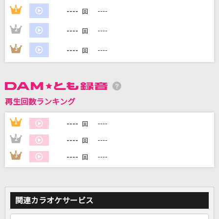
----
1
----
回
DAMに会員登録・ログインして
----
2
----
回
カラオケをもっと楽しもう！
----
3
----
回
自宅でカラオケ歌い放題！
家族や友達と一緒に！練習にも！
再生回数ランキング
----
1
----
回
----
2
----
回
----
3
----
回
関連カラオケサービス