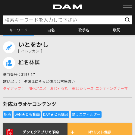
キーワード
曲名
歌手名
歌詞
いとをかし
カラオケ検索
[ イトヲカシ ]
椎名林檎
カラオケ店舗検索
選曲番号：
3199-17
夕映えにそっと懐えば古里遠い
カラオケリクエスト
NHKアニメ「おじゃる丸」第25シリーズ エンディングテーマ
対応カラオケコンテンツ
全国りれき
リアルタイムで歌われている曲の一覧
デンモクアプリで予約
MYリスト保存