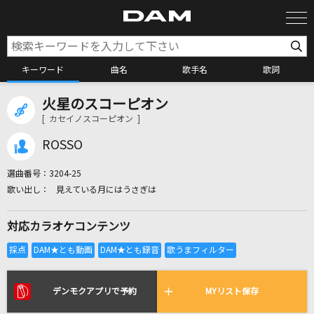
キーワード
曲名
歌手名
歌詞
火星のスコーピオン
カラオケ検索
[ カセイノスコーピオン ]
ROSSO
カラオケ店舗検索
選曲番号：
3204-25
見えている月にはうさぎは
カラオケリクエスト
対応カラオケコンテンツ
全国りれき
リアルタイムで歌われている曲の一覧
デンモクアプリで予約
MYリスト保存