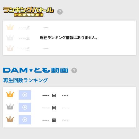
劇薬中毒
＝LOVE
----
----
1
ごめんね
点
AYANE
----
----
2
点
----
----
3
点
[生音]ツキミソウ
Novelbright
[生音]本当はね、
再生回数ランキング
ヤングスキニー
----
1
----
回
もっと見る
----
2
----
回
DAMの新曲・ランキングなど
----
3
----
回
カラオケ最新情報をチェック！