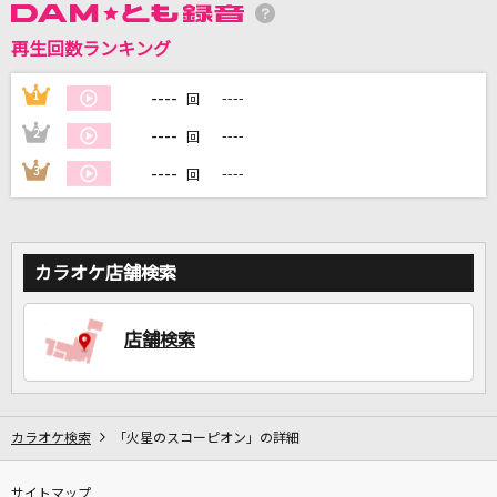
再生回数ランキング
DAMに会員登録・ログインして
カラオケをもっと楽しもう！
----
1
----
回
----
2
----
回
----
3
----
回
自宅でカラオケ歌い放題！
家族や友達と一緒に！練習にも！
カラオケ店舗検索
店舗検索
カラオケ検索
「火星のスコーピオン」の詳細
サイトマップ