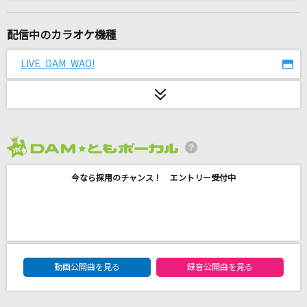
スキキライ
HoneyWorks feat.鏡音リン,鏡音レン
配信中のカラオケ機種
My Buddy
LIVE DAM WAO!
超特急
どこまでも ～How Far I'll Go～
屋比久知奈
2026年8月度
花
今なら採用のチャンス！ エントリー受付中
藤井 風
[生音]Everything
Misia
DAM★ともボーカルエントリーランキング
怪獣の花唄
動画公開曲を見る
録音公開曲を見る
Vaundy