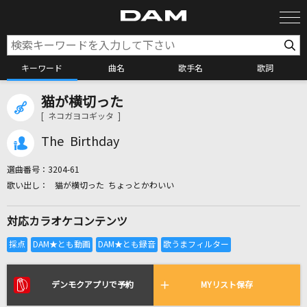
キーワード
曲名
歌手名
歌詞
猫が横切った
カラオケ検索
[ ネコガヨコギッタ ]
The Birthday
カラオケ店舗検索
選曲番号：
3204-61
猫が横切った ちょっとかわいい
カラオケリクエスト
対応カラオケコンテンツ
全国りれき
リアルタイムで歌われている曲の一覧
デンモクアプリで予約
MYリスト保存