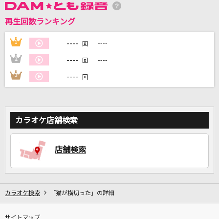
再生回数ランキング
DAMに会員登録・ログインして
カラオケをもっと楽しもう！
----
1
----
回
----
2
----
回
----
3
----
回
自宅でカラオケ歌い放題！
家族や友達と一緒に！練習にも！
カラオケ店舗検索
店舗検索
カラオケ検索
「猫が横切った」の詳細
サイトマップ