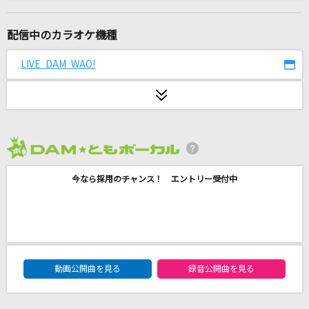
Time goes by
Every Little Thing
配信中のカラオケ機種
[生音]ray
LIVE DAM WAO!
BUMP OF CHICKEN
輪廻転生
まふまふ
2026年8月度
フラッシュバッカー
今なら採用のチャンス！ エントリー受付中
結束バンド
イエスタデイ
Official髭男dism
DAM★ともボーカルエントリーランキング
ラ・セゾン
動画公開曲を見る
録音公開曲を見る
アン・ルイス