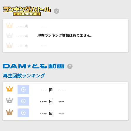
ふたりのきもちのほんとのひみつ
やすなとソーニャ(cv:赤崎千夏・田村睦心)
----
----
1
少年
点
黒夢
----
----
2
点
----
----
3
点
SADVENTURES
NOISEMAKER
Runner
再生回数ランキング
爆風スランプ(BAKUFU-SLUMP)
----
1
----
回
もっと見る
----
2
----
回
DAMの新曲・ランキングなど
----
3
----
回
カラオケ最新情報をチェック！