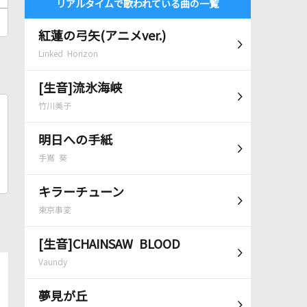
リアルタイムで歌われている曲の一覧
紅蓮の弓矢(アニメver.)
Linked Horizon
[生音]流氷海峡
竹川美子
明日への手紙
手嶌 葵
キラーチューン
東京事変
[生音]CHAINSAW BLOOD
Vaundy
夢見が丘