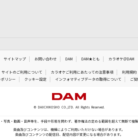
サイトマップ
お問い合わせ
DAM
DAM★とも
カラオケ＠DAM
サイトのご利用について
カラオケご利用にあたっての注意事項
利用規約
ーポリシー
クッキー設定
インフォマティブデータの取得について
ご契
© DAIICHIKOSHO CO.,LTD. All Rights Reserved.
・写真・動画・音声等を、手段や形態を問わず、著作権法の定める範囲を超えて無断で複
楽曲及びコンテンツは、機種によりご利用いただけない場合があります。
楽曲及びコンテンツの配信日、配信内容が変更になる場合があります。