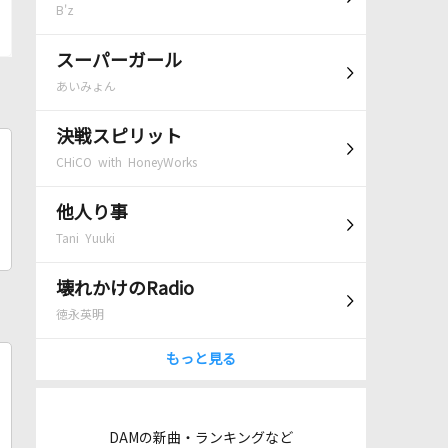
B'z
スーパーガール
あいみょん
決戦スピリット
CHiCO with HoneyWorks
他人り事
Tani Yuuki
壊れかけのRadio
徳永英明
もっと見る
DAMの新曲・ランキングなど