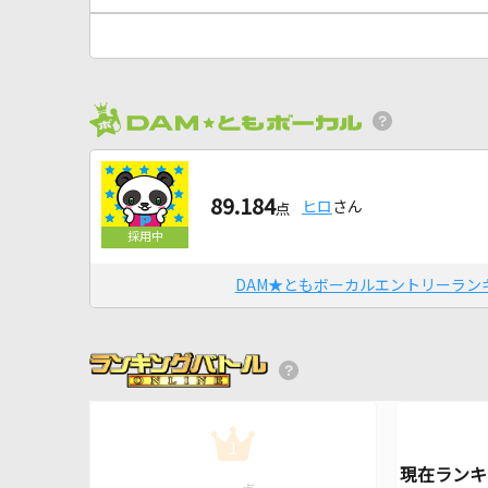
89.184
ヒロ
さん
点
DAM★ともボーカルエントリーラン
1