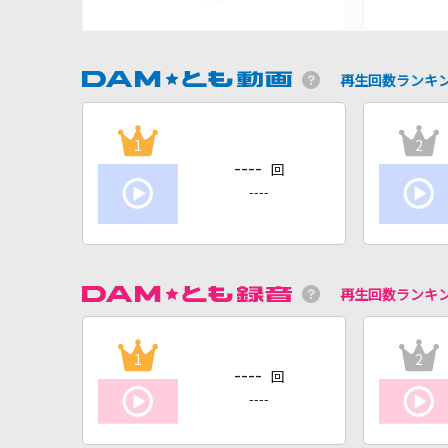
再生回数ランキ
1
2
----
回
----
再生回数ランキ
1
2
----
回
----