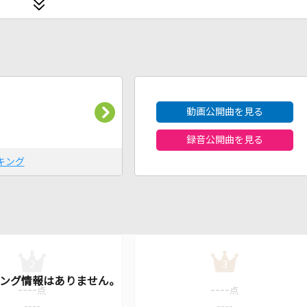
2026年8月度
動画公開曲を見る
録音公開曲を見る
キング
2
3
----
----
点
点
----
----