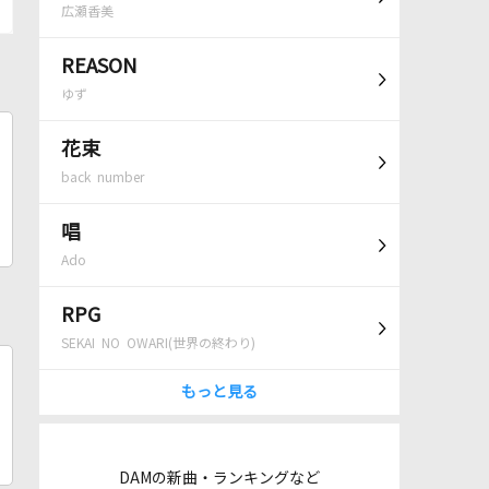
広瀬香美
REASON
ゆず
花束
back number
唱
Ado
RPG
SEKAI NO OWARI(世界の終わり)
もっと見る
DAMの新曲・ランキングなど