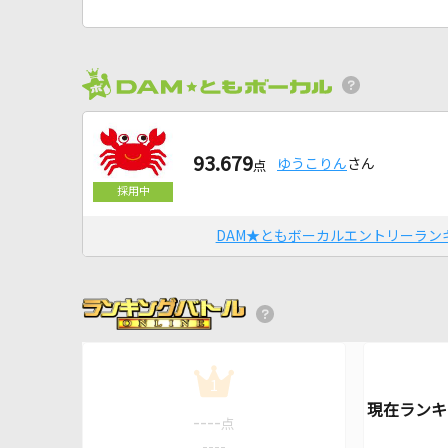
93.679
ゆうこりん
さん
点
DAM★ともボーカルエントリーラン
1
----
点
----