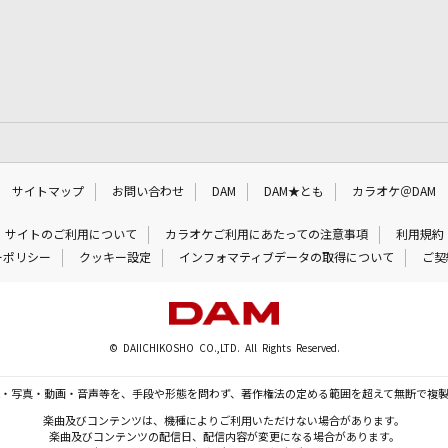
サイトマップ
お問い合わせ
DAM
DAM★とも
カラオケ＠DAM
サイトのご利用について
カラオケご利用にあたっての注意事項
利用規約
ーポリシー
クッキー設定
インフォマティブデータの取得について
ご契
© DAIICHIKOSHO CO.,LTD. All Rights Reserved.
・写真・動画・音声等を、手段や形態を問わず、著作権法の定める範囲を超えて無断で複
楽曲及びコンテンツは、機種によりご利用いただけない場合があります。
楽曲及びコンテンツの配信日、配信内容が変更になる場合があります。