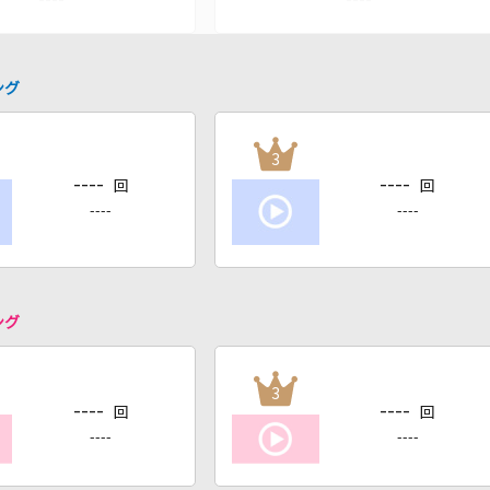
ング
3
----
----
回
回
----
----
ング
3
----
----
回
回
----
----