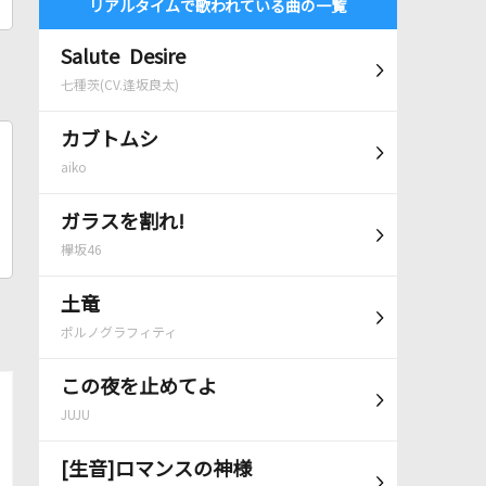
リアルタイムで歌われている曲の一覧
Salute Desire
七種茨(CV.逢坂良太)
カブトムシ
aiko
ガラスを割れ!
欅坂46
土竜
ポルノグラフィティ
この夜を止めてよ
JUJU
[生音]ロマンスの神様