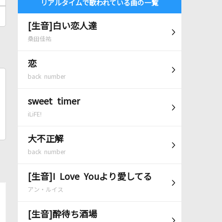
リアルタイムで歌われている曲の一覧
[生音]白い恋人達
桑田佳祐
恋
back number
sweet timer
iLiFE!
大不正解
back number
[生音]I Love Youより愛してる
アン・ルイス
[生音]酔待ち酒場