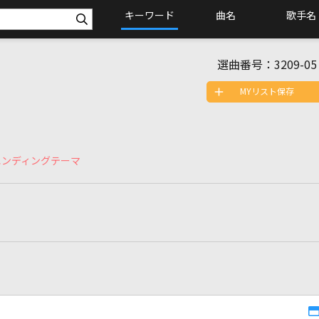
キーワード
曲名
歌手名
選曲番号：
3209-05
MYリスト保存
s」エンディングテーマ