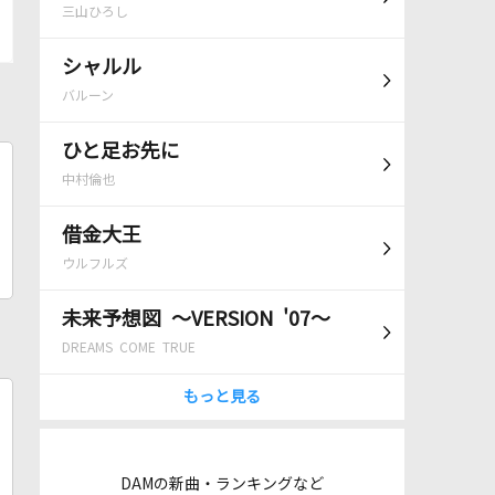
三山ひろし
シャルル
バルーン
ひと足お先に
中村倫也
借金大王
ウルフルズ
未来予想図 ～VERSION '07～
DREAMS COME TRUE
もっと見る
DAMの新曲・ランキングなど