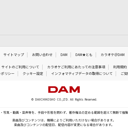
サイトマップ
お問い合わせ
DAM
DAM★とも
カラオケ＠DAM
サイトのご利用について
カラオケご利用にあたっての注意事項
利用規約
ーポリシー
クッキー設定
インフォマティブデータの取得について
ご契
© DAIICHIKOSHO CO.,LTD. All Rights Reserved.
・写真・動画・音声等を、手段や形態を問わず、著作権法の定める範囲を超えて無断で複
楽曲及びコンテンツは、機種によりご利用いただけない場合があります。
楽曲及びコンテンツの配信日、配信内容が変更になる場合があります。