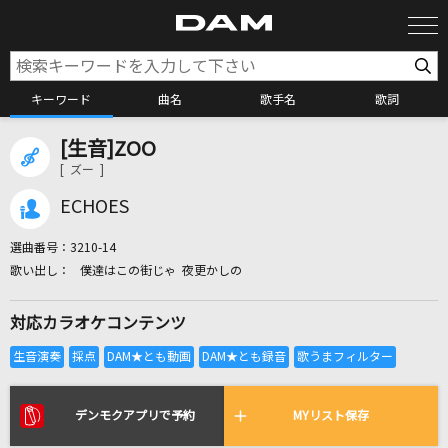
キーワード
曲名
歌手名
歌詞
[生音]ZOO
カラオケ検索
[ ズー ]
ECHOES
カラオケ店舗検索
選曲番号：
3210-14
僕達はこの街じゃ 夜更かしの
カラオケリクエスト
対応カラオケコンテンツ
全国りれき
リアルタイムで歌われている曲の一覧
デンモクアプリで予約
MYリスト保存