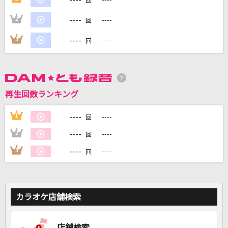
回
----
2
----
回
DAMに会員登録・ログインして
カラオケをもっと楽しもう！
----
3
----
回
再生回数ランキング
自宅でカラオケ歌い放題！
家族や友達と一緒に！練習にも！
----
1
----
回
----
2
----
回
----
3
----
回
カラオケ店舗検索
店舗検索