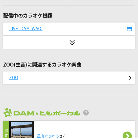
シルエット
KANA-BOON
配信中のカラオケ機種
[生音]今宵の月のように
LIVE DAM WAO!
エレファントカシマシ
灰色と青(+菅田将暉)
米津玄師
ZOO(生音)に関連するカラオケ楽曲
FREEDOM
ZOO
西川貴教 with t.komuro
GO!!!
FLOW
2026年8月度
神のまにまに
れるりり feat.初音ミク、鏡音リン、GUMI
星山☆ひかる
さん