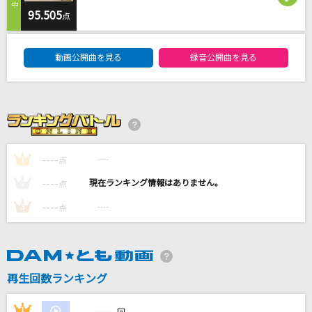
[生音]みずいろの雨
95.505
点
八神純子
DAM★ともボーカルエントリーランキング
動画公開曲を見る
録音公開曲を見る
カシスオレンジ
Laughing Hick
超ピース
すりぃ
----
----
1
点
[生音]カナダからの手紙
----
----
2
点
平尾昌晃・畑中葉子
----
----
3
点
もっと見る
DAMの新曲・ランキングなど
カラオケ最新情報をチェック！
再生回数ランキング
----
1
----