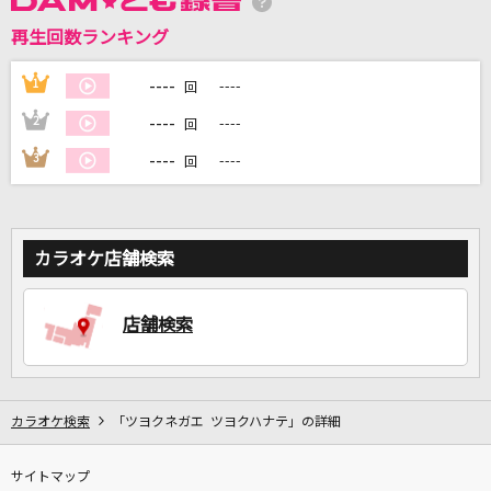
再生回数ランキング
DAMに会員登録・ログインして
カラオケをもっと楽しもう！
----
1
----
回
----
2
----
回
----
3
----
回
自宅でカラオケ歌い放題！
家族や友達と一緒に！練習にも！
カラオケ店舗検索
店舗検索
カラオケ検索
「ツヨクネガエ ツヨクハナテ」の詳細
サイトマップ