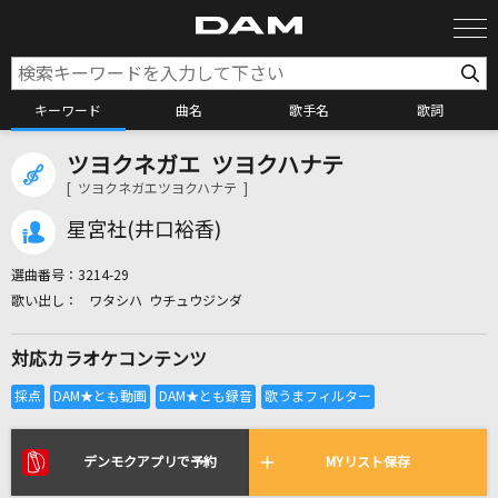
キーワード
曲名
歌手名
歌詞
ツヨクネガエ ツヨクハナテ
カラオケ検索
[ ツヨクネガエツヨクハナテ ]
星宮社(井口裕香)
カラオケ店舗検索
選曲番号：
3214-29
ワタシハ ウチュウジンダ
カラオケリクエスト
対応カラオケコンテンツ
全国りれき
リアルタイムで歌われている曲の一覧
デンモクアプリで予約
MYリスト保存