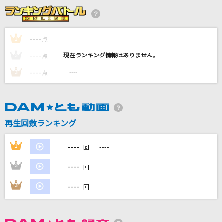
負け犬にアンコールはいらない
ヨルシカ
----
----
1
点
ドラマツルギー
----
----
2
点
Eve
----
----
3
点
[生音]ヘビースモーク
にしな
なごり雨
再生回数ランキング
夏木綾子
----
1
----
回
もっと見る
----
2
----
回
DAMの新曲・ランキングなど
----
3
----
回
カラオケ最新情報をチェック！