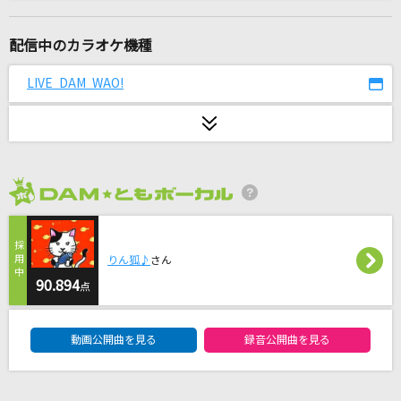
Blue Jeans(ビデオクリップバージョン)
HANA
配信中のカラオケ機種
[生音]バランス
LIVE DAM WAO!
This is LAST
BEYOND THE TIME
TM NETWORK(TMN)
2026年8月度
[生音]永遠のBLOODS
KinKi Kids
りん狐♪
さん
メトロノーム
90.894
点
米津玄師
DAM★ともボーカルエントリーランキング
動画公開曲を見る
録音公開曲を見る
ヴァンパイア
DECO*27