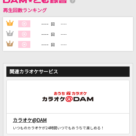
再生回数ランキング
DAMに会員登録・ログインして
カラオケをもっと楽しもう！
----
1
----
回
----
2
----
回
----
3
----
回
自宅でカラオケ歌い放題！
家族や友達と一緒に！練習にも！
関連カラオケサービス
カラオケ@DAM
いつものカラオケが24時間いつでもおうちで楽しめる！