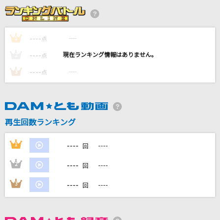
エルフ
Ado
----
----
1
点
[生音]大都会
----
----
2
点
クリスタルキング
----
----
3
点
[生音]115万キロのフィルム
Official髭男dism
今日の日はさようなら
再生回数ランキング
唱歌・抒情歌
----
1
----
回
もっと見る
----
2
----
回
DAMの新曲・ランキングなど
----
3
----
回
カラオケ最新情報をチェック！