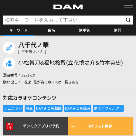
キーワード
曲名
歌手名
歌詞
八千代ノ華
カラオケ検索
[ ヤチヨノハナ ]
小松帯刀&福地桜智(立花慎之介&竹本英史)
カラオケ店舗検索
選曲番号：
3221-19
花よ 誰が為に咲くのか 長き冬を
カラオケリクエスト
対応カラオケコンテンツ
全国りれき
リアルタイムで歌われている曲の一覧
デンモクアプリで予約
MYリスト保存