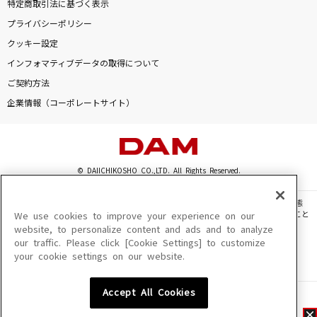
特定商取引法に基づく表示
プライバシーポリシー
クッキー設定
インフォマティブデータの取得について
ご契約方法
企業情報（コーポレートサイト）
© DAIICHIKOSHO CO.,LTD. All Rights Reserved.
このサイトに掲載されている一切の文章・画像・写真・動画・音声等を、手段や形態
を問わず、著作権法の定める範囲を超えて無断で複製、転載、ファイル化などすること
We use cookies to improve your experience on our
を禁じます。
website, to personalize content and ads and to analyze
our traffic. Please click [Cookie Settings] to customize
楽曲及びコンテンツは、機種によりご利用いただけない場合があります。
your cookie settings on our website.
楽曲及びコンテンツの配信日、配信内容が変更になる場合があります。
楽曲によりMYリスト保存ができない場合があります。
Accept All Cookies
JASRAC許諾番号
6602250213Y31015 6602250112Y38026 6602250240Y31015
6602250241Y45122