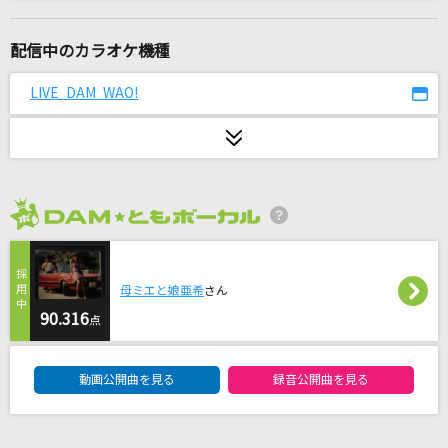
爆裂愛してる
M!LK
配信中のカラオケ機種
Reach Out To The Truth
LIVE DAM WAO!
平田志穂子
[生音]115万キロのフィルム
Official髭男dism
2026年8月度
桜
コブクロ
母ミエと娘亜希
さん
青春
90.316
点
松山千春
DAM★ともボーカルエントリーランキング
動画公開曲を見る
録音公開曲を見る
藍二乗
ヨルシカ