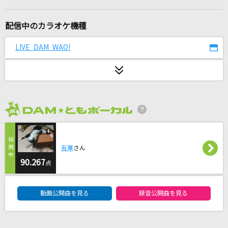
1/6-genesis mix-
ぼーかりおどP(noa) feat.初音ミク
配信中のカラオケ機種
藍
LIVE DAM WAO!
吉田仁人
[生音]又三郎
ヨルシカ
2026年8月度
Bad Orangez
Creepy Nuts
有華
さん
Rondo
90.267
点
BE:FIRST
DAM★ともボーカルエントリーランキング
動画公開曲を見る
録音公開曲を見る
恋するフォーチュンクッキー
AKB48