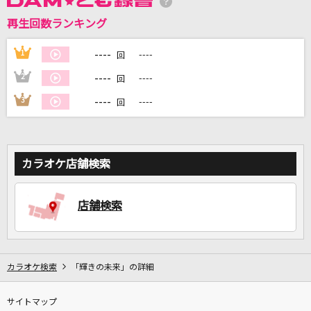
再生回数ランキング
DAMに会員登録・ログインして
カラオケをもっと楽しもう！
----
1
----
回
----
2
----
回
----
3
----
回
自宅でカラオケ歌い放題！
家族や友達と一緒に！練習にも！
カラオケ店舗検索
店舗検索
カラオケ検索
「輝きの未来」の詳細
サイトマップ