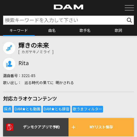
キーワード
曲名
歌手名
歌詞
輝きの未来
カラオケ検索
[ カガヤキノミライ ]
Rita
カラオケ店舗検索
選曲番号：
3221-85
巡る時代の果てに 明かされる
カラオケリクエスト
対応カラオケコンテンツ
全国りれき
リアルタイムで歌われている曲の一覧
デンモクアプリで予約
MYリスト保存