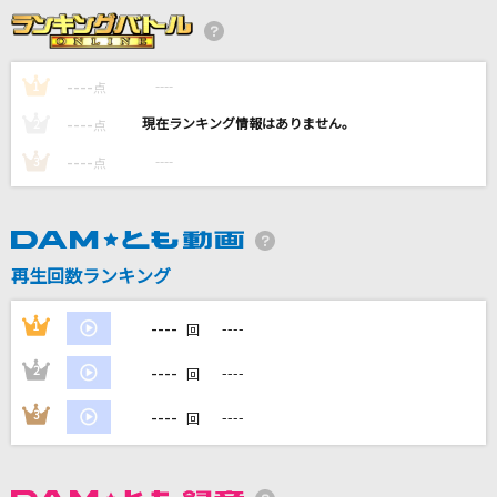
[生音]野性の風
今井美樹
----
----
1
点
さよならエレジー
----
----
2
点
菅田将暉
----
----
3
点
YouTubeテーマソング
HIKAKIN & SEIKIN
夢色パレード
再生回数ランキング
Rhodanthe*【西明日香、田中真奈美、種田梨沙、内山夕実、東山奈央】
----
1
----
回
もっと見る
----
2
----
回
DAMの新曲・ランキングなど
----
3
----
回
カラオケ最新情報をチェック！