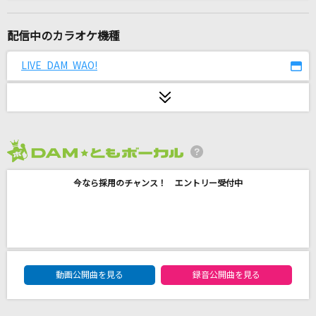
[生音]君の知らない物語
supercell
配信中のカラオケ機種
会いたくて 会いたくて
LIVE DAM WAO!
西野カナ
[生音]世田谷ラブストーリー
back number
2026年8月度
瞳をとじて
今なら採用のチャンス！ エントリー受付中
平井堅
fake face dance music
音田雅則
DAM★ともボーカルエントリーランキング
EZ DO DANCE
動画公開曲を見る
録音公開曲を見る
trf