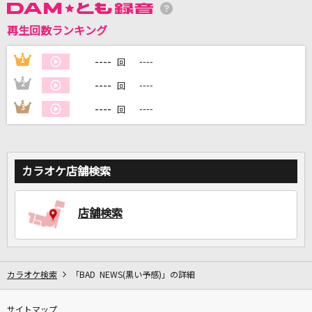
再生回数ランキング
DAMに会員登録・ログインして
カラオケをもっと楽しもう！
----
1
----
回
----
2
----
回
----
3
----
回
自宅でカラオケ歌い放題！
家族や友達と一緒に！練習にも！
カラオケ店舗検索
店舗検索
カラオケ検索
「BAD NEWS(黒い予感)」の詳細
サイトマップ