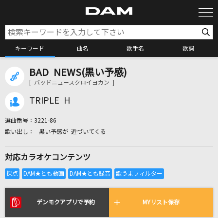
キーワード
曲名
歌手名
歌詞
BAD NEWS(黒い予感)
カラオケ検索
[ バッドニュースクロイヨカン ]
TRIPLE H
カラオケ店舗検索
選曲番号：
3221-86
黒い予感が 近づいてくる
カラオケリクエスト
対応カラオケコンテンツ
全国りれき
リアルタイムで歌われている曲の一覧
デンモクアプリで予約
MYリスト保存