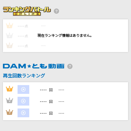
夜明けと蛍
n-buna feat.初音ミク
----
----
1
HOWEVER
点
GLAY
----
----
2
点
----
----
3
点
シャルル
バルーン
RPG
再生回数ランキング
SEKAI NO OWARI(世界の終わり)
----
1
----
回
もっと見る
----
2
----
回
DAMの新曲・ランキングなど
----
3
----
回
カラオケ最新情報をチェック！