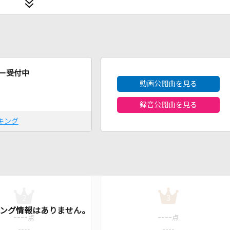
2026年8月度
ー受付中
動画公開曲を見る
録音公開曲を見る
キング
2
3
----
----
点
点
----
----