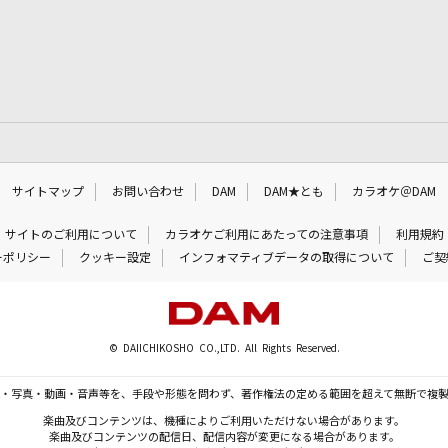
サイトマップ
お問い合わせ
DAM
DAM★とも
カラオケ＠DAM
サイトのご利用について
カラオケご利用にあたっての注意事項
利用規約
ーポリシー
クッキー設定
インフォマティブデータの取得について
ご契
© DAIICHIKOSHO CO.,LTD. All Rights Reserved.
・写真・動画・音声等を、手段や形態を問わず、著作権法の定める範囲を超えて無断で複
楽曲及びコンテンツは、機種によりご利用いただけない場合があります。
楽曲及びコンテンツの配信日、配信内容が変更になる場合があります。