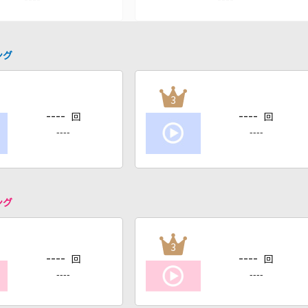
ング
3
----
----
回
回
----
----
ング
3
----
----
回
回
----
----