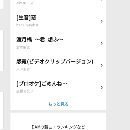
Aimer(エメ)
[生音]恋
back number
渡月橋 ～君 想ふ～
倉木麻衣
感電(ビデオクリップバージョン)
米津玄師
[プロオケ]ごめんね…
高橋真梨子
もっと見る
DAMの新曲・ランキングなど