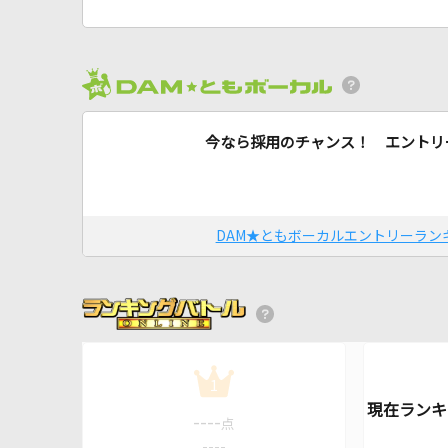
今なら採用のチャンス！ エントリ
DAM★ともボーカルエントリーラン
1
----
点
----