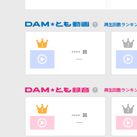
再生回数ランキ
1
2
----
回
----
再生回数ランキ
1
2
----
回
----