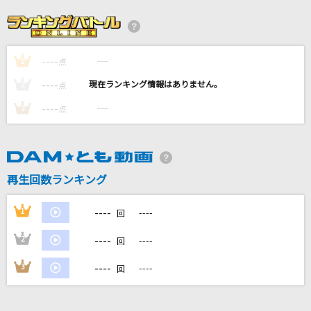
[生音]Love so sweet
嵐(アラシ)
----
----
1
夜に駆ける
点
YOASOBI
----
----
2
点
----
----
3
点
Present
WATWING
感電(ビデオクリップバージョン)
再生回数ランキング
米津玄師
----
1
----
回
もっと見る
----
2
----
回
DAMの新曲・ランキングなど
----
3
----
回
カラオケ最新情報をチェック！