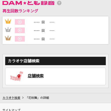
再生回数ランキング
DAMに会員登録・ログインして
カラオケをもっと楽しもう！
----
1
----
回
----
2
----
回
----
3
----
回
自宅でカラオケ歌い放題！
家族や友達と一緒に！練習にも！
カラオケ店舗検索
店舗検索
カラオケ検索
「花咲舞」の詳細
サイトマップ