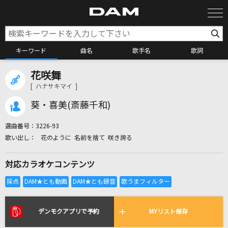
キーワード
曲名
歌手名
歌詞
花咲舞
カラオケ検索
[ ハナサキマイ ]
葵・喜美(斎藤千和)
カラオケ店舗検索
選曲番号：
3226-93
花のように 名前を捨て 咲き誇る
カラオケリクエスト
対応カラオケコンテンツ
全国りれき
リアルタイムで歌われている曲の一覧
デンモクアプリで予約
MYリスト保存