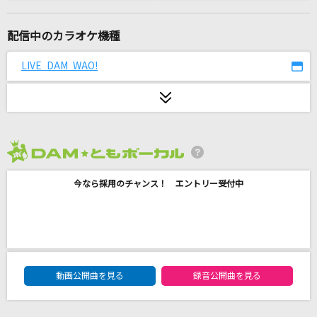
[生音]OH MY LITTLE GIRL
尾崎豊
配信中のカラオケ機種
堕天
LIVE DAM WAO!
Creepy Nuts
オトナブルー
新しい学校のリーダーズ
2026年8月度
怪獣の花唄
今なら採用のチャンス！ エントリー受付中
Vaundy
I'm a mess
MY FIRST STORY
DAM★ともボーカルエントリーランキング
もう少しだけ
動画公開曲を見る
録音公開曲を見る
YOASOBI