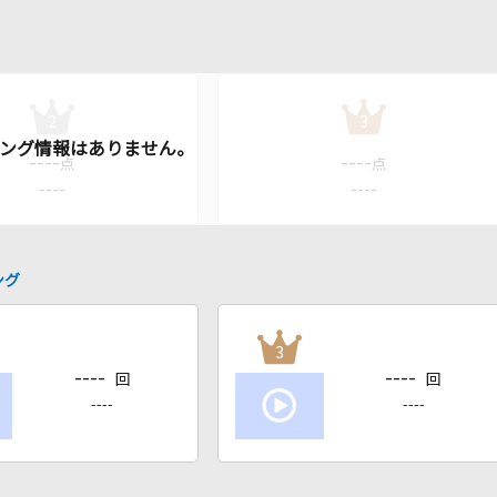
2
3
----
----
点
点
----
----
ング
3
----
----
回
回
----
----