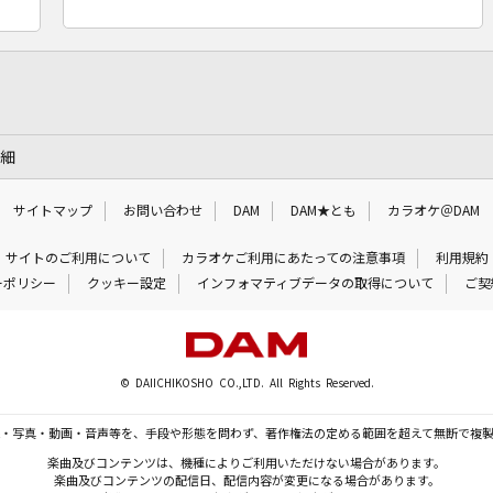
詳細
サイトマップ
お問い合わせ
DAM
DAM★とも
カラオケ＠DAM
サイトのご利用について
カラオケご利用にあたっての注意事項
利用規約
ーポリシー
クッキー設定
インフォマティブデータの取得について
ご契
© DAIICHIKOSHO CO.,LTD. All Rights Reserved.
・写真・動画・音声等を、手段や形態を問わず、著作権法の定める範囲を超えて無断で複
楽曲及びコンテンツは、機種によりご利用いただけない場合があります。
楽曲及びコンテンツの配信日、配信内容が変更になる場合があります。