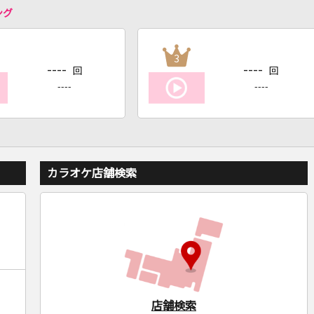
ング
3
----
----
回
回
----
----
カラオケ店舗検索
店舗検索