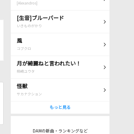
[Alexandros]
[生音]ブルーバード
いきものがかり
風
コブクロ
月が綺麗ねと言われたい！
柿崎ユウタ
怪獣
サカナクション
もっと見る
DAMの新曲・ランキングなど