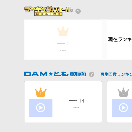
1
----
点
----
再生回数ランキ
1
2
----
回
----