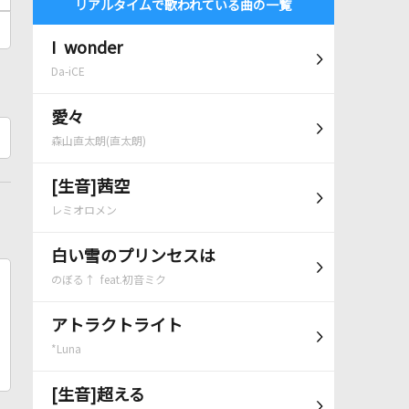
リアルタイムで歌われている曲の一覧
I wonder
Da-iCE
愛々
森山直太朗(直太朗)
[生音]茜空
レミオロメン
白い雪のプリンセスは
のぼる↑ feat.初音ミク
アトラクトライト
*Luna
[生音]超える