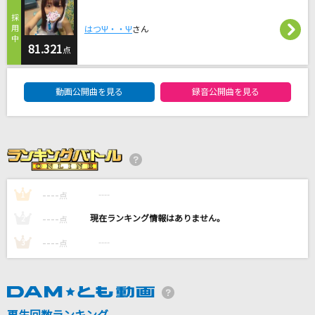
別の人の彼女になったよ
wacci
はつΨ・・Ψ
さん
81.321
点
桜晴
DAM★ともボーカルエントリーランキング
優里
動画公開曲を見る
録音公開曲を見る
[生音]楓
スピッツ
コンテンポラリのダンス
初星学園
----
----
1
点
----
----
2
点
もっと見る
----
----
3
点
DAMの新曲・ランキングなど
カラオケ最新情報をチェック！