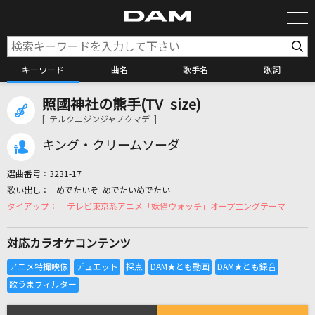
キーワード
曲名
歌手名
歌詞
照國神社の熊手(TV size)
カラオケ検索
[ テルクニジンジャノクマデ ]
キング・クリームソーダ
カラオケ店舗検索
選曲番号：
3231-17
めでたいぞ めでたいめでたい
カラオケリクエスト
テレビ東京系アニメ「妖怪ウォッチ」オープ二ングテーマ
対応カラオケコンテンツ
全国りれき
リアルタイムで歌われている曲の一覧