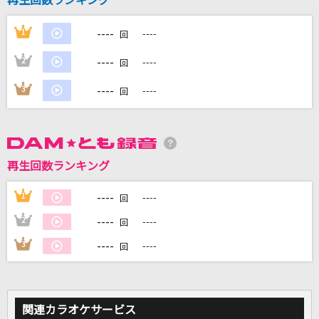
再生回数ランキング
----
1
----
回
DAMに会員登録・ログインして
カラオケをもっと楽しもう！
----
2
----
回
----
3
----
回
自宅でカラオケ歌い放題！
家族や友達と一緒に！練習にも！
再生回数ランキング
----
1
----
回
----
2
----
回
----
3
----
回
関連カラオケサービス