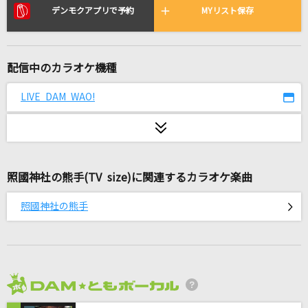
1/3の純情な感情
デンモクアプリで予約
MYリスト保存
SIAM SHADE
ハレンチ
配信中のカラオケ機種
ちゃんみな
LIVE DAM WAO!
悲しみの恋世界
前川清
愛くださいませ
照國神社の熊手(TV size)に関連するカラオケ楽曲
≠ME
照國神社の熊手
[良音]三日月
絢香
[生音]ルーズリーフ～RISING TOUR 2012 ver.～
Hilcrhyme(ヒルクライム)
2026年8月度