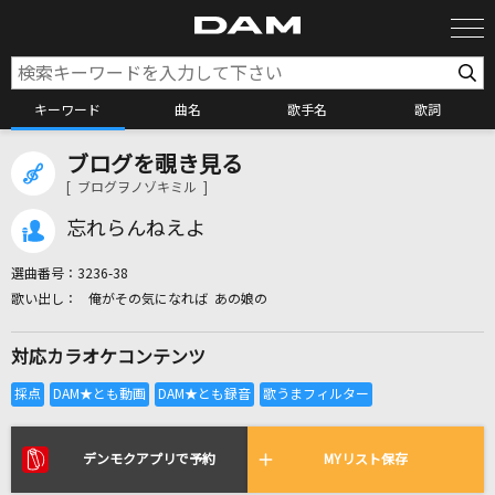
キーワード
曲名
歌手名
歌詞
ブログを覗き見る
カラオケ検索
[ ブログヲノゾキミル ]
忘れらんねえよ
カラオケ店舗検索
選曲番号：
3236-38
俺がその気になれば あの娘の
カラオケリクエスト
対応カラオケコンテンツ
全国りれき
リアルタイムで歌われている曲の一覧
デンモクアプリで予約
MYリスト保存