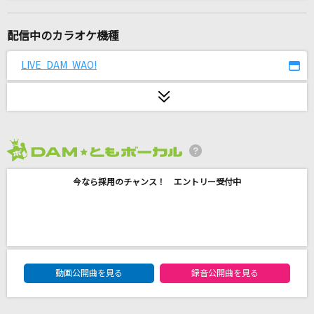
灰色と青(+菅田将暉)
米津玄師
配信中のカラオケ機種
夏祭り
LIVE DAM WAO!
Whiteberry
革命道中
アイナ・ジ・エンド
2026年8月度
あいつら全員同窓会
今なら採用のチャンス！ エントリー受付中
ずっと真夜中でいいのに。
[生音]瞬間センチメンタル
SCANDAL
DAM★ともボーカルエントリーランキング
real Emotion
動画公開曲を見る
録音公開曲を見る
倖田來未