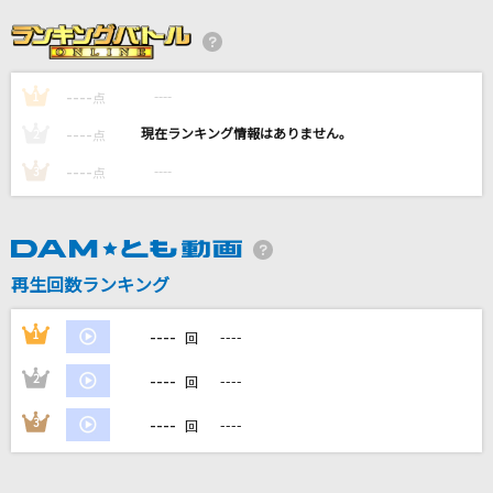
およげ!たいやきくん
子門真人
----
----
1
蜜月アン・ドゥ・トロワ
点
DATEKEN feat.鏡音リン
----
----
2
点
----
----
3
点
[プロオケ]ごめんね…
高橋真梨子
[生音]もう恋なんてしない
再生回数ランキング
槇原敬之(Makihara)
----
1
----
回
もっと見る
----
2
----
回
DAMの新曲・ランキングなど
----
3
----
回
カラオケ最新情報をチェック！