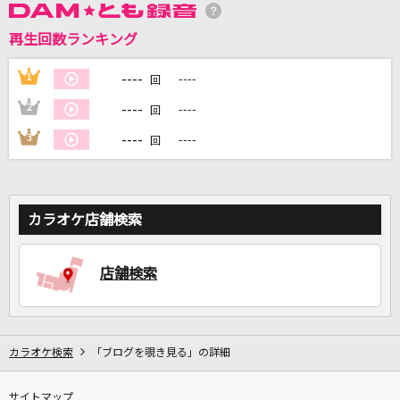
再生回数ランキング
DAMに会員登録・ログインして
カラオケをもっと楽しもう！
----
1
----
回
----
2
----
回
----
3
----
回
自宅でカラオケ歌い放題！
家族や友達と一緒に！練習にも！
カラオケ店舗検索
店舗検索
カラオケ検索
「ブログを覗き見る」の詳細
サイトマップ