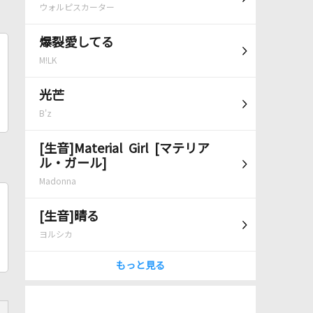
ウォルピスカーター
爆裂愛してる
M!LK
光芒
B'z
[生音]Material Girl [マテリア
ル・ガール]
Madonna
[生音]晴る
ヨルシカ
もっと見る