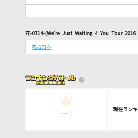
花-0714-(We're Just Waiting 4 You Tou
花-0714-
1
----
点
----