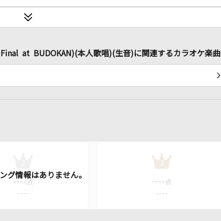
r 2016 Final at BUDOKAN)(本人歌唱)(生音)に関連するカラオケ楽曲
2
3
----
----
点
点
----
----