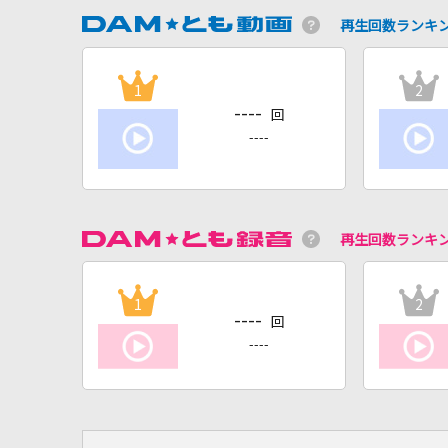
再生回数ランキ
1
2
----
回
----
再生回数ランキ
1
2
----
回
----