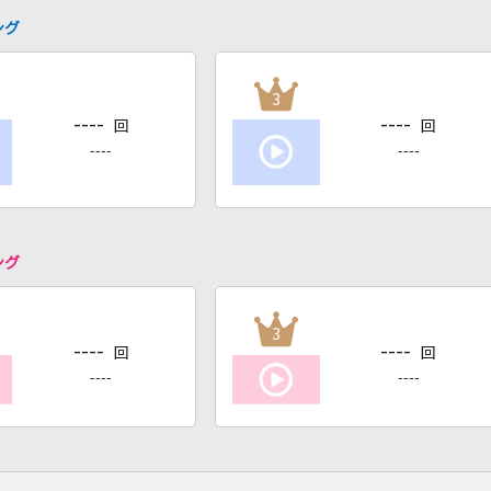
ング
3
----
----
回
回
----
----
ング
3
----
----
回
回
----
----