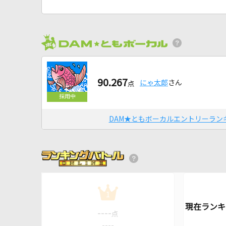
90.267
にゃ太郎
さん
点
DAM★ともボーカルエントリーラン
1
----
点
----