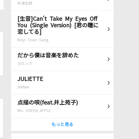
米津玄師
[生音]Can't Take My Eyes Off
You (Single Version) [君の瞳に
恋してる]
Boys Town Gang
だから僕は音楽を辞めた
ヨルシカ
JULIETTE
SHINee
点描の唄(feat.井上苑子)
Mrs. GREEN APPLE
もっと見る