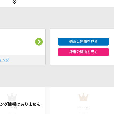
2026年8月度
動画公開曲を見る
録音公開曲を見る
キング
2
3
----
----
点
点
----
----