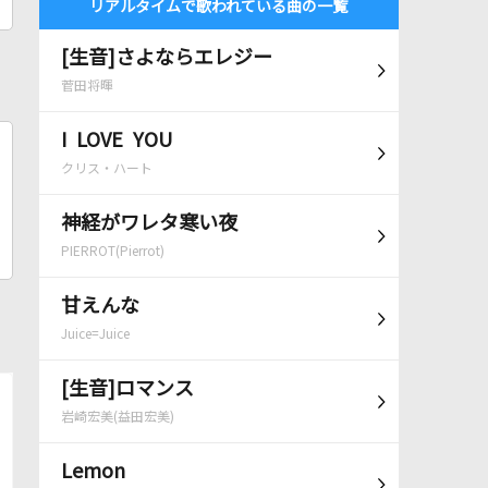
リアルタイムで歌われている曲の一覧
[生音]さよならエレジー
菅田将暉
I LOVE YOU
クリス・ハート
神経がワレタ寒い夜
PIERROT(Pierrot)
甘えんな
Juice=Juice
[生音]ロマンス
岩崎宏美(益田宏美)
Lemon