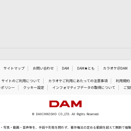
サイトマップ
お問い合わせ
DAM
DAM★とも
カラオケ＠DAM
サイトのご利用について
カラオケご利用にあたっての注意事項
利用規約
ーポリシー
クッキー設定
インフォマティブデータの取得について
ご契
© DAIICHIKOSHO CO.,LTD. All Rights Reserved.
・写真・動画・音声等を、手段や形態を問わず、著作権法の定める範囲を超えて無断で複