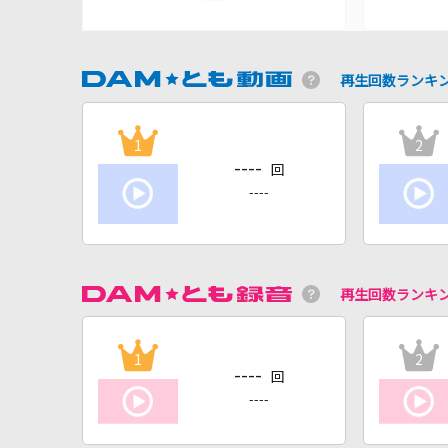
再生回数ランキ
1
2
----
回
----
再生回数ランキ
1
2
----
回
----