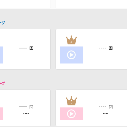
ング
3
----
----
回
回
----
----
ング
3
----
----
回
回
----
----