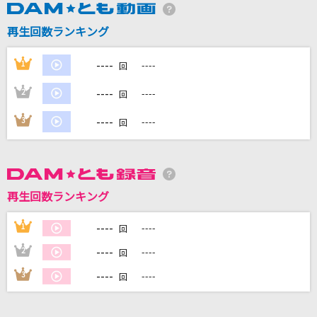
再生回数ランキング
DAMに会員登録・ログインして
カラオケをもっと楽しもう！
----
1
----
回
----
2
----
回
----
3
----
回
自宅でカラオケ歌い放題！
家族や友達と一緒に！練習にも！
再生回数ランキング
----
1
----
回
----
2
----
回
----
3
----
回