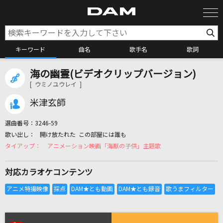
キーワード
曲名
歌手名
歌詞
海の幽霊(ビデオクリップバージョン)
カラオケ検索
[ ウミノユウレイ ]
米津玄師
カラオケ店舗検索
選曲番号：
3246-59
開け放たれた この部屋には誰も
カラオケリクエスト
アニメーション映画「海獣の子供」主題歌
対応カラオケコンテンツ
全国りれき
リアルタイムで歌われている曲の一覧