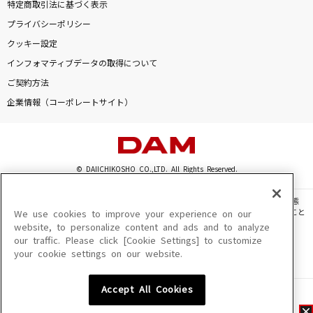
特定商取引法に基づく表示
プライバシーポリシー
クッキー設定
インフォマティブデータの取得について
ご契約方法
企業情報（コーポレートサイト）
© DAIICHIKOSHO CO.,LTD. All Rights Reserved.
このサイトに掲載されている一切の文章・画像・写真・動画・音声等を、手段や形態
を問わず、著作権法の定める範囲を超えて無断で複製、転載、ファイル化などすること
We use cookies to improve your experience on our
を禁じます。
website, to personalize content and ads and to analyze
our traffic. Please click [Cookie Settings] to customize
楽曲及びコンテンツは、機種によりご利用いただけない場合があります。
your cookie settings on our website.
楽曲及びコンテンツの配信日、配信内容が変更になる場合があります。
楽曲によりMYリスト保存ができない場合があります。
Accept All Cookies
JASRAC許諾番号
6602250213Y31015 6602250112Y38026 6602250240Y31015
6602250241Y45122