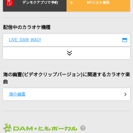
さよならだけが人生だ
デンモクアプリで予約
MYリスト保存
伊東歌詞太郎
セレナーデ
配信中のカラオケ機種
なとり
LIVE DAM WAO!
レディメイド
Ado
[生音]Fighter
海の幽霊(ビデオクリップバージョン)に関連するカラオケ楽
KANA-BOON
曲
最後の雨
海の幽霊
中西保志
不思議(ビデオクリップバージョン)
星野 源
2026年8月度