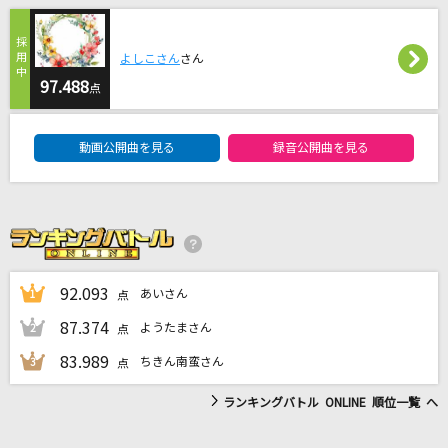
[生音]SAKURA
いきものがかり
よしこさん
さん
97.488
[生音]難破船
点
中森明菜
DAM★ともボーカルエントリーランキング
動画公開曲を見る
録音公開曲を見る
[生音]水平線
back number
LOVE涙色
松浦亜弥
92.093
あいさん
1
点
もっと見る
87.374
ようたまさん
2
点
83.989
ちきん南蛮さん
3
点
DAMの新曲・ランキングなど
カラオケ最新情報をチェック！
ランキングバトル ONLINE 順位一覧 へ