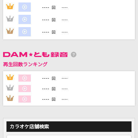
----
1
----
回
DAMに会員登録・ログインして
----
2
----
回
カラオケをもっと楽しもう！
----
3
----
回
自宅でカラオケ歌い放題！
家族や友達と一緒に！練習にも！
再生回数ランキング
----
1
----
回
----
2
----
回
----
3
----
回
カラオケ店舗検索