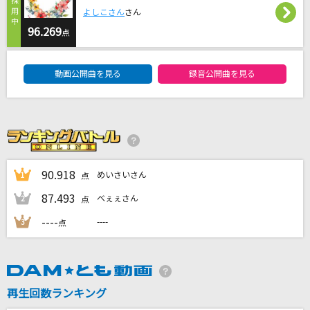
海の声
よしこさん
さん
浦島太郎(桐谷健太)
96.269
点
DAM★ともボーカルエントリーランキング
[良音]Colors of the Heart
動画公開曲を見る
録音公開曲を見る
UVERworld
[生音]ただ君に晴れ
ヨルシカ
カブトムシ
90.918
めいさいさん
1
点
aiko
87.493
べぇぇさん
2
点
もっと見る
----
----
3
点
DAMの新曲・ランキングなど
カラオケ最新情報をチェック！
再生回数ランキング