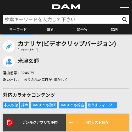
キーワード
曲名
歌手名
歌詞
カナリヤ(ビデオクリップバージョン)
カラオケ検索
[ カナリヤ ]
米津玄師
カラオケ店舗検索
選曲番号：
3246-75
ありふれた毎日が 懐かしく
カラオケリクエスト
対応カラオケコンテンツ
全国りれき
リアルタイムで歌われている曲の一覧
デンモクアプリで予約
MYリスト保存