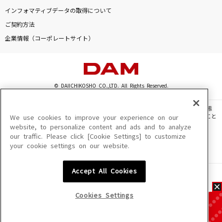
インフォマティブデータの取得について
ご契約方法
企業情報（コーポレートサイト）
© DAIICHIKOSHO CO.,LTD. All Rights Reserved.
このサイトに掲載されている一切の文章・画像・写真・動画・音声等を、手段や形態
を問わず、著作権法の定める範囲を超えて無断で複製、転載、ファイル化などすること
We use cookies to improve your experience on our
を禁じます。
website, to personalize content and ads and to analyze
our traffic. Please click [Cookie Settings] to customize
楽曲及びコンテンツは、機種によりご利用いただけない場合があります。
your cookie settings on our website.
楽曲及びコンテンツの配信日、配信内容が変更になる場合があります。
楽曲によりMYリスト保存ができない場合があります。
Accept All Cookies
JASRAC許諾番号
6602250213Y31015 6602250112Y38026 6602250240Y31015
6602250241Y45122
Cookies Settings
NexTone許諾番号
ID000002945 ID000002947 ID000002937 ID000002938