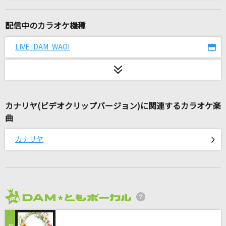
[生音]魔法の絨毯
川崎鷹也
配信中のカラオケ機種
[生音]ギターと孤独と蒼い惑星
LIVE DAM WAO!
結束バンド
[生音]アイラブユー
back number
カナリヤ(ビデオクリップバージョン)に関連するカラオケ楽
曲
destination unknown
Kalafina
カナリヤ
アイリス
藍井エイル
エンディング
2026年8月度
back number