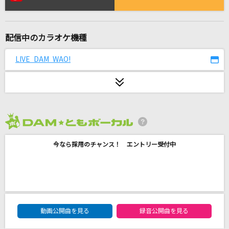
[生音]今日もサクラ舞う暁に
CHiCO with HoneyWorks
配信中のカラオケ機種
ワールドイズマイン
supercell feat.初音ミク
LIVE DAM WAO!
真夏の夜の夢
松任谷由実(荒井由実)
海の幽霊(ビデオクリップバージョン)
2026年8月度
米津玄師
今なら採用のチャンス！ エントリー受付中
制服
松田聖子
Chase the world
DAM★ともボーカルエントリーランキング
動画公開曲を見る
録音公開曲を見る
May'n