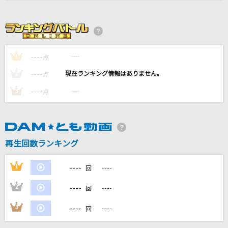
[生音]ふたりごと
RADWIMPS
Snooze
----
----
1
点
SixTONES
----
----
2
点
きらり
----
----
3
点
藤井 風
とくべチュ、して
＝LOVE
再生回数ランキング
もっと見る
----
1
----
回
----
2
----
回
DAMの新曲・ランキングなど
カラオケ最新情報をチェック！
----
3
----
回