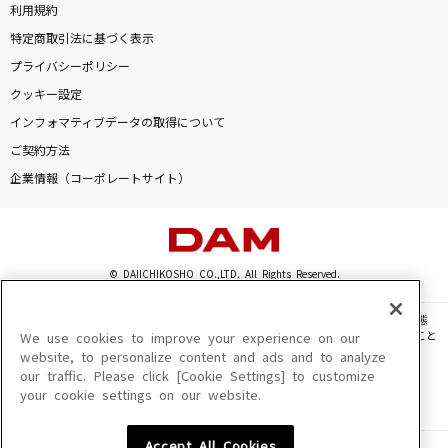
利用規約
特定商取引法に基づく表示
プライバシーポリシー
クッキー設定
インフォマティブデータの取得について
ご契約方法
企業情報（コーポレートサイト）
© DAIICHIKOSHO CO.,LTD. All Rights Reserved.
このサイトに掲載されている一切の文章・画像・写真・動画・音声等を、手段や形態
を問わず、著作権法の定める範囲を超えて無断で複製、転載、ファイル化などすること
We use cookies to improve your experience on our
を禁じます。
website, to personalize content and ads and to analyze
our traffic. Please click [Cookie Settings] to customize
楽曲及びコンテンツは、機種によりご利用いただけない場合があります。
your cookie settings on our website.
楽曲及びコンテンツの配信日、配信内容が変更になる場合があります。
楽曲によりMYリスト保存ができない場合があります。
Accept All Cookies