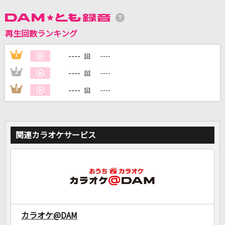
DAMに会員登録・ログインして
再生回数ランキング
カラオケをもっと楽しもう！
----
1
----
回
----
2
----
回
----
3
----
回
自宅でカラオケ歌い放題！
家族や友達と一緒に！練習にも！
関連カラオケサービス
カラオケ@DAM