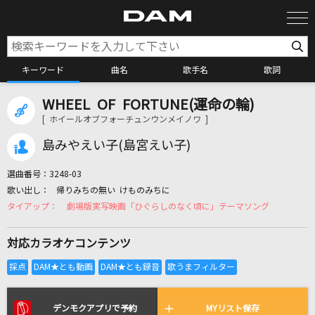
キーワード
曲名
歌手名
歌詞
WHEEL OF FORTUNE(運命の輪)
カラオケ検索
[ ホイールオブフォーチュンウンメイノワ ]
島みやえい子(島宮えい子)
カラオケ店舗検索
選曲番号：
3248-03
帰りみちの無い けものみちに
カラオケリクエスト
劇場版実写映画「ひぐらしのなく頃に」テーマソング
対応カラオケコンテンツ
全国りれき
リアルタイムで歌われている曲の一覧
デンモクアプリで予約
MYリスト保存