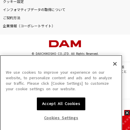
クッキー設定
インフォマティブデータの取得について
ご契約方法
企業情報（コーポレートサイト）
© DAIICHIKOSHO CO.,LTD. All Rights Reserved.
このサイトに掲載されている一切の文章・画像・写真・動画・音声等を、手段や形態
を問わず、著作権法の定める範囲を超えて無断で複製、転載、ファイル化などすること
We use cookies to improve your experience on our
を禁じます。
website, to personalize content and ads and to analyze
our traffic. Please click [Cookie Settings] to customize
楽曲及びコンテンツは、機種によりご利用いただけない場合があります。
your cookie settings on our website.
楽曲及びコンテンツの配信日、配信内容が変更になる場合があります。
楽曲によりMYリスト保存ができない場合があります。
Accept All Cookies
JASRAC許諾番号
6602250213Y31015 6602250112Y38026 6602250240Y31015
6602250241Y45122
Cookies Settings
NexTone許諾番号
ID000002945 ID000002947 ID000002937 ID000002938