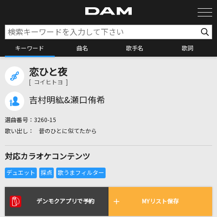
キーワード
曲名
歌手名
歌詞
恋ひと夜
カラオケ検索
[ コイヒトヨ ]
吉村明紘&瀬口侑希
カラオケ店舗検索
選曲番号：
3260-15
昔のひとに似てたから
カラオケリクエスト
対応カラオケコンテンツ
全国りれき
リアルタイムで歌われている曲の一覧
デンモクアプリで予約
MYリスト保存