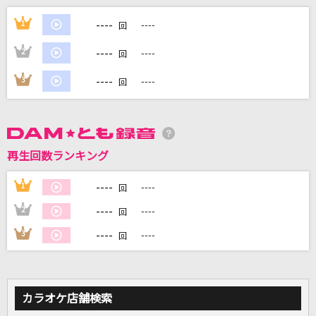
MILABO
----
1
----
回
ずっと真夜中でいいのに。
----
2
----
回
たしかなこと
----
3
----
回
小田和正
君に触れた時から
Nissy(西島隆弘)
再生回数ランキング
[生音]コイスルオトメ
----
1
----
回
SUPER BEAVER
----
2
----
回
もっと見る
----
3
----
回
DAMの新曲・ランキングなど
カラオケ最新情報をチェック！
カラオケ店舗検索