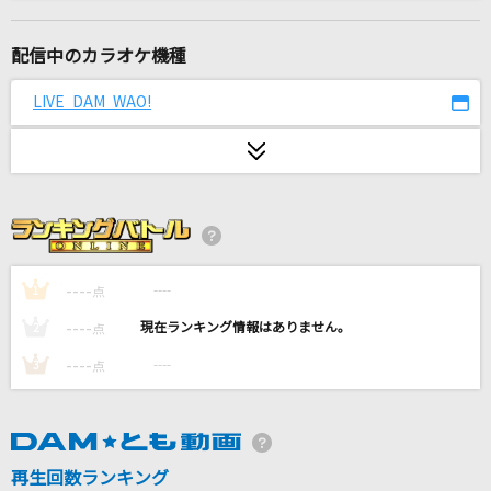
メリッサ
ポルノグラフィティ
配信中のカラオケ機種
歌うたいのバラッド
LIVE DAM WAO!
斉藤和義
[生音]愛のレンタル
マカロニえんぴつ
うそつきマカロン
暴飲暴食P
----
----
1
点
----
----
2
点
[生音]メロディー
----
----
3
点
玉置浩二
[オリカラ]Bad Apple!! feat. nomico
Alstroemeria Records
再生回数ランキング