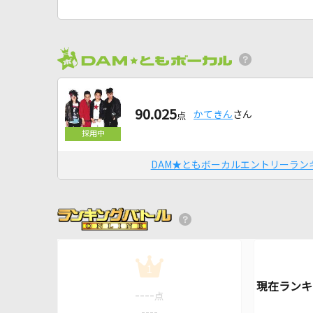
90.025
かてきん
さん
点
DAM★ともボーカルエントリーラン
1
----
点
----