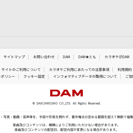
サイトマップ
お問い合わせ
DAM
DAM★とも
カラオケ＠DAM
サイトのご利用について
カラオケご利用にあたっての注意事項
利用規約
ーポリシー
クッキー設定
インフォマティブデータの取得について
ご契
© DAIICHIKOSHO CO.,LTD. All Rights Reserved.
・写真・動画・音声等を、手段や形態を問わず、著作権法の定める範囲を超えて無断で複
楽曲及びコンテンツは、機種によりご利用いただけない場合があります。
楽曲及びコンテンツの配信日、配信内容が変更になる場合があります。