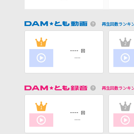
再生回数ランキ
1
2
----
回
----
再生回数ランキ
1
2
----
回
----