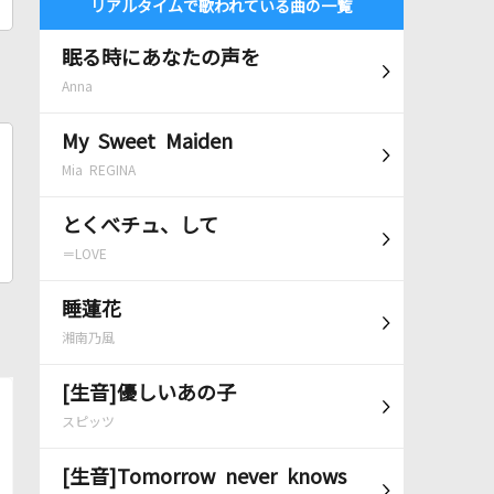
リアルタイムで歌われている曲の一覧
眠る時にあなたの声を
Anna
My Sweet Maiden
Mia REGINA
とくべチュ、して
＝LOVE
睡蓮花
湘南乃風
[生音]優しいあの子
スピッツ
[生音]Tomorrow never knows