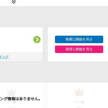
2026年8月度
動画公開曲を見る
録音公開曲を見る
キング
2
3
----
----
点
点
----
----