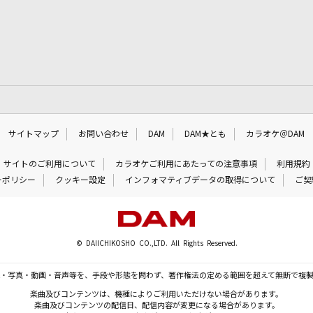
サイトマップ
お問い合わせ
DAM
DAM★とも
カラオケ＠DAM
サイトのご利用について
カラオケご利用にあたっての注意事項
利用規約
ーポリシー
クッキー設定
インフォマティブデータの取得について
ご契
© DAIICHIKOSHO CO.,LTD. All Rights Reserved.
・写真・動画・音声等を、手段や形態を問わず、著作権法の定める範囲を超えて無断で複
楽曲及びコンテンツは、機種によりご利用いただけない場合があります。
楽曲及びコンテンツの配信日、配信内容が変更になる場合があります。