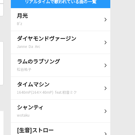
リアルタイムで歌われている曲の一覧
月光
B'z
ダイヤモンドヴァージン
Janne Da Arc
ラムのラブソング
松谷祐子
タイムマシン
1640mP(164×40mP) feat.初音ミク
シャンティ
wotaku
[生音]ストロー