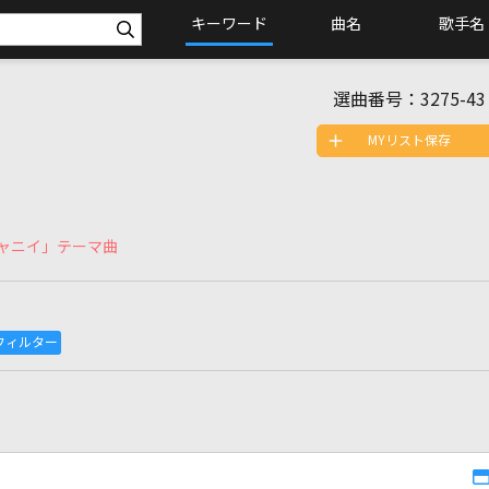
キーワード
曲名
歌手名
選曲番号：
3275-43
MYリスト保存
ニャニイ」テーマ曲