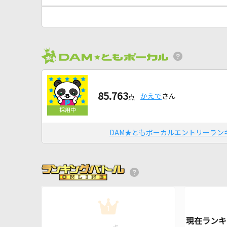
85.763
かえで
さん
点
DAM★ともボーカルエントリーラン
1