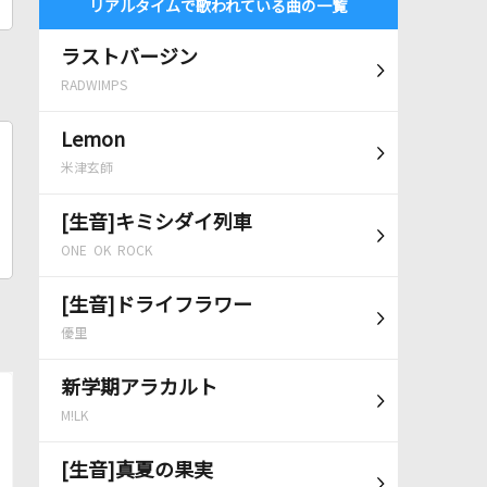
リアルタイムで歌われている曲の一覧
ラストバージン
RADWIMPS
Lemon
米津玄師
[生音]キミシダイ列車
ONE OK ROCK
[生音]ドライフラワー
優里
新学期アラカルト
M!LK
[生音]真夏の果実