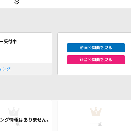
2026年8月度
ー受付中
動画公開曲を見る
録音公開曲を見る
キング
2
3
----
----
点
点
----
----