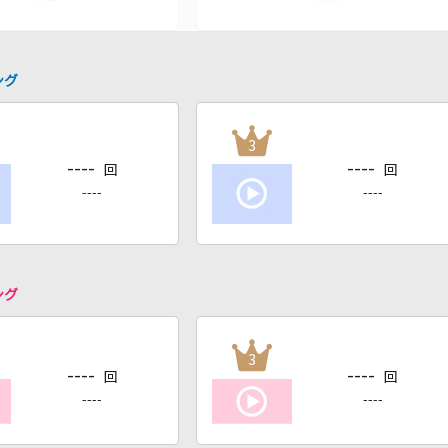
ング
3
----
----
回
回
----
----
ング
3
----
----
回
回
----
----