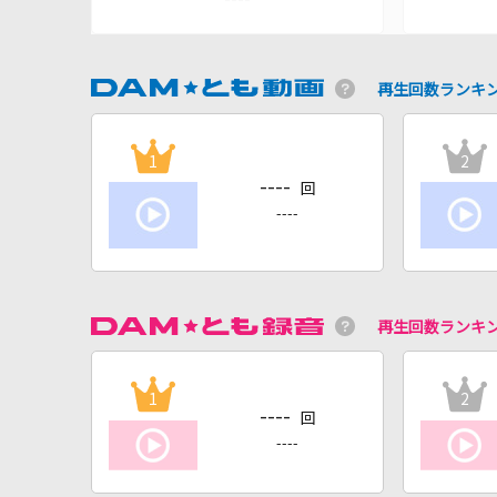
再生回数ランキ
1
2
----
回
----
再生回数ランキ
1
2
----
回
----