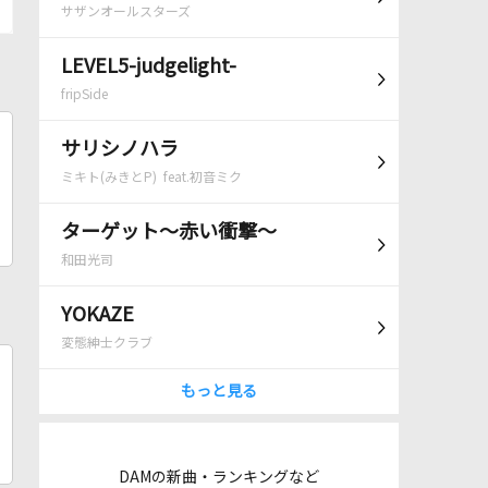
サザンオールスターズ
LEVEL5-judgelight-
fripSide
サリシノハラ
ミキト(みきとP) feat.初音ミク
ターゲット～赤い衝撃～
和田光司
YOKAZE
変態紳士クラブ
もっと見る
DAMの新曲・ランキングなど