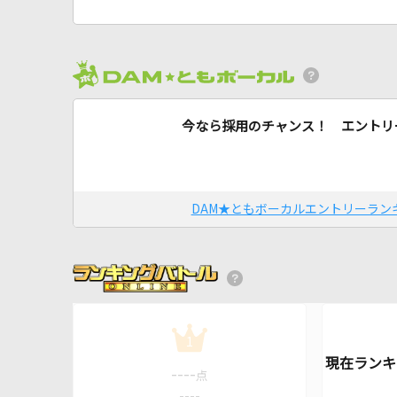
今なら採用のチャンス！ エントリ
DAM★ともボーカルエントリーラン
1
----
点
----