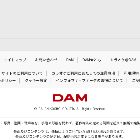
サイトマップ
お問い合わせ
DAM
DAM★とも
カラオケ＠DAM
サイトのご利用について
カラオケご利用にあたっての注意事項
利用規約
ーポリシー
クッキー設定
インフォマティブデータの取得について
ご契
© DAIICHIKOSHO CO.,LTD. All Rights Reserved.
・写真・動画・音声等を、手段や形態を問わず、著作権法の定める範囲を超えて無断で複
楽曲及びコンテンツは、機種によりご利用いただけない場合があります。
楽曲及びコンテンツの配信日、配信内容が変更になる場合があります。