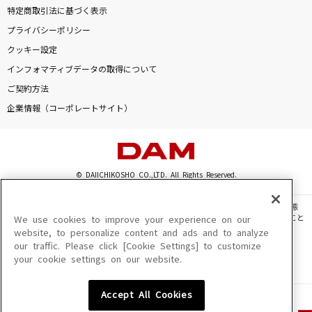
特定商取引法に基づく表示
プライバシーポリシー
クッキー設定
インフォマティブデータの取得について
ご契約方法
企業情報（コーポレートサイト）
© DAIICHIKOSHO CO.,LTD. All Rights Reserved.
このサイトに掲載されている一切の文章・画像・写真・動画・音声等を、手段や形態
を問わず、著作権法の定める範囲を超えて無断で複製、転載、ファイル化などすること
We use cookies to improve your experience on our
を禁じます。
website, to personalize content and ads and to analyze
our traffic. Please click [Cookie Settings] to customize
楽曲及びコンテンツは、機種によりご利用いただけない場合があります。
your cookie settings on our website.
楽曲及びコンテンツの配信日、配信内容が変更になる場合があります。
楽曲によりMYリスト保存ができない場合があります。
Accept All Cookies
JASRAC許諾番号
6602250213Y31015 6602250112Y38026 6602250240Y31015