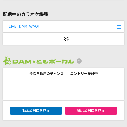
[生音]サウダージ
ポルノグラフィティ
配信中のカラオケ機種
ハナミズキ
LIVE DAM WAO!
一青 窈
フラワー
KinKi Kids
2026年8月度
Pretender
今なら採用のチャンス！ エントリー受付中
Official髭男dism
[生音]たばこ
コレサワ
DAM★ともボーカルエントリーランキング
evolution
動画公開曲を見る
録音公開曲を見る
浜崎あゆみ