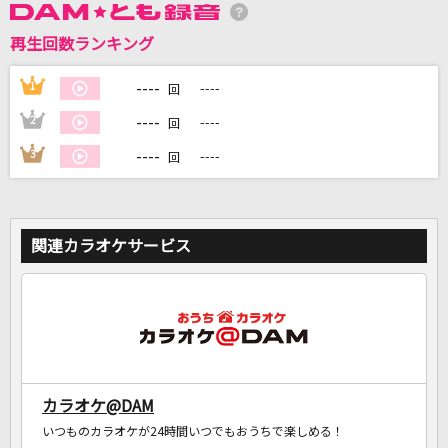
再生回数ランキング
DAMに会員登録・ログインして
カラオケをもっと楽しもう！
----
1
----
回
----
2
----
回
----
3
----
回
自宅でカラオケ歌い放題！
家族や友達と一緒に！練習にも！
関連カラオケサービス
カラオケ@DAM
いつものカラオケが24時間いつでもおうちで楽しめる！