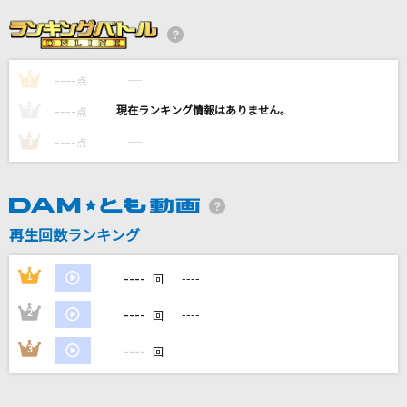
[生音]You Go Your Way
CHEMISTRY
----
----
1
プラネタリウム
点
大塚 愛
----
----
2
点
----
----
3
点
ポスト春
ヨルシカ
ここにはないもの
再生回数ランキング
乃木坂46
----
1
----
回
もっと見る
----
2
----
回
DAMの新曲・ランキングなど
----
3
----
回
カラオケ最新情報をチェック！