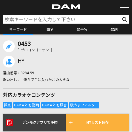
キーワード
曲名
歌手名
歌詞
0453
カラオケ検索
[ ゼロヨンゴーサン ]
HY
カラオケ店舗検索
選曲番号：
3284-59
僕らで手に入れたこの大きな
カラオケリクエスト
対応カラオケコンテンツ
全国りれき
リアルタイムで歌われている曲の一覧
デンモクアプリで予約
MYリスト保存