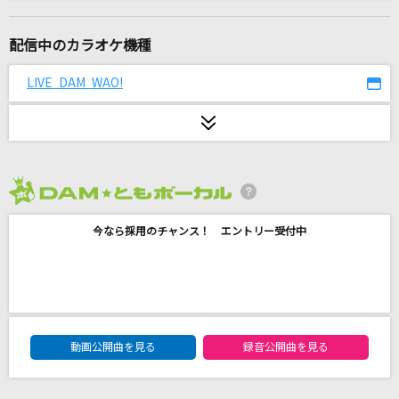
In the Morning
Mrs. GREEN APPLE
配信中のカラオケ機種
明日はきっといい日になる
LIVE DAM WAO!
高橋 優
LOVE SONG
三代目 J SOUL BROTHERS from EXILE TRIBE
2026年8月度
[生音]メーデー
今なら採用のチャンス！ エントリー受付中
BUMP OF CHICKEN
零 -ZERO-
福山雅治
DAM★ともボーカルエントリーランキング
不革命前夜
動画公開曲を見る
録音公開曲を見る
NEE