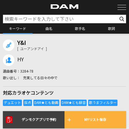
キーワード
曲名
歌手名
歌詞
Y&I
カラオケ検索
[ ユーアンドアイ ]
HY
カラオケ店舗検索
選曲番号：
3284-78
充実してる日々の中で
カラオケリクエスト
対応カラオケコンテンツ
全国りれき
リアルタイムで歌われている曲の一覧
デンモクアプリで予約
MYリスト保存