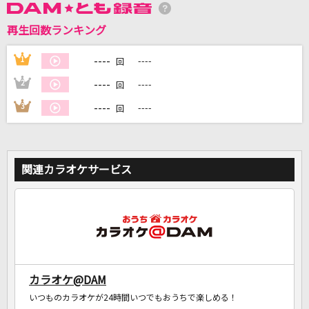
再生回数ランキング
DAMに会員登録・ログインして
カラオケをもっと楽しもう！
----
1
----
回
----
2
----
回
----
3
----
回
自宅でカラオケ歌い放題！
家族や友達と一緒に！練習にも！
関連カラオケサービス
カラオケ@DAM
いつものカラオケが24時間いつでもおうちで楽しめる！