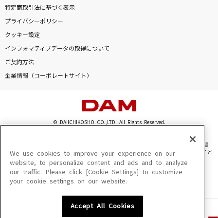
特定商取引法に基づく表示
プライバシーポリシー
クッキー設定
インフォマティブデータの取得について
ご契約方法
企業情報（コーポレートサイト）
© DAIICHIKOSHO CO.,LTD. All Rights Reserved.
このサイトに掲載されている一切の文章・画像・写真・動画・音声等を、手段や形態
を問わず、著作権法の定める範囲を超えて無断で複製、転載、ファイル化などすること
We use cookies to improve your experience on our
を禁じます。
website, to personalize content and ads and to analyze
our traffic. Please click [Cookie Settings] to customize
楽曲及びコンテンツは、機種によりご利用いただけない場合があります。
your cookie settings on our website.
楽曲及びコンテンツの配信日、配信内容が変更になる場合があります。
楽曲によりMYリスト保存ができない場合があります。
Accept All Cookies
JASRAC許諾番号
6602250213Y31015 6602250112Y38026 6602250240Y31015