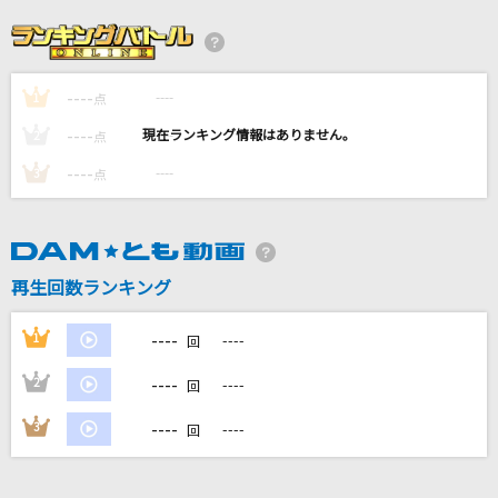
[生音]SUMMER SONG
YUI
----
----
1
愛をとりもどせ!!
点
クリスタルキング
----
----
2
点
----
----
3
点
Lotus
平沢進
茜光
再生回数ランキング
七海うらら
----
1
----
回
もっと見る
----
2
----
回
DAMの新曲・ランキングなど
----
3
----
回
カラオケ最新情報をチェック！