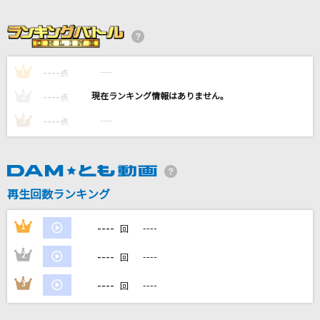
[生音]ブルーバード
いきものがかり
[生音]ブルーベリー・ナイツ
----
----
1
点
マカロニえんぴつ
----
----
2
点
[生音]フレア
----
----
3
点
Superfly
夜の踊り子
サカナクション
再生回数ランキング
もっと見る
----
1
----
回
----
2
----
回
DAMの新曲・ランキングなど
カラオケ最新情報をチェック！
----
3
----
回