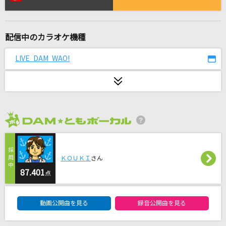
猫の惑星
打首獄門同好会
配信中のカラオケ機種
空色デイズ
中川翔子
LIVE DAM WAO!
[生音]友よ～RISING TOUR 2012 ver.～
Hilcrhyme(ヒルクライム)
Five
2026年8月度
嵐(アラシ)
瀬戸の花嫁
ＫＯＵＫＩ
さん
小柳ルミ子(rumico)
87.401
点
DAM★ともボーカルエントリーランキング
Sparkling Daydream
動画公開曲を見る
録音公開曲を見る
ZAQ