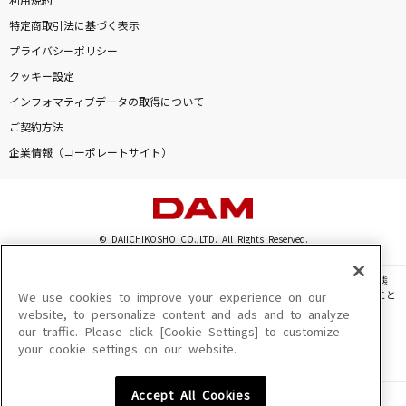
利用規約
特定商取引法に基づく表示
プライバシーポリシー
クッキー設定
インフォマティブデータの取得について
ご契約方法
企業情報（コーポレートサイト）
© DAIICHIKOSHO CO.,LTD. All Rights Reserved.
このサイトに掲載されている一切の文章・画像・写真・動画・音声等を、手段や形態
を問わず、著作権法の定める範囲を超えて無断で複製、転載、ファイル化などすること
We use cookies to improve your experience on our
を禁じます。
website, to personalize content and ads and to analyze
our traffic. Please click [Cookie Settings] to customize
楽曲及びコンテンツは、機種によりご利用いただけない場合があります。
your cookie settings on our website.
楽曲及びコンテンツの配信日、配信内容が変更になる場合があります。
楽曲によりMYリスト保存ができない場合があります。
Accept All Cookies
JASRAC許諾番号