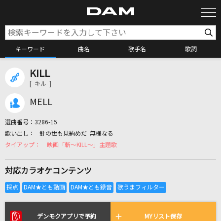
キーワード
曲名
歌手名
歌詞
KILL
カラオケ検索
[ キル ]
MELL
カラオケ店舗検索
選曲番号：
3286-15
針の世も見納めだ 無様なる
カラオケリクエスト
映画「斬～KILL～」主題歌
対応カラオケコンテンツ
全国りれき
リアルタイムで歌われている曲の一覧
デンモクアプリで予約
MYリスト保存