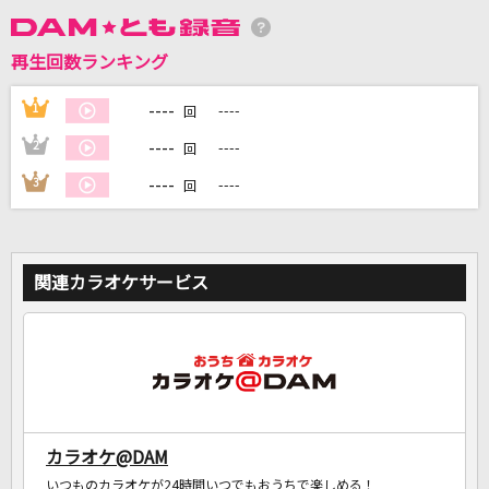
再生回数ランキング
DAMに会員登録・ログインして
カラオケをもっと楽しもう！
----
1
----
回
----
2
----
回
----
3
----
回
自宅でカラオケ歌い放題！
家族や友達と一緒に！練習にも！
関連カラオケサービス
カラオケ@DAM
いつものカラオケが24時間いつでもおうちで楽しめる！