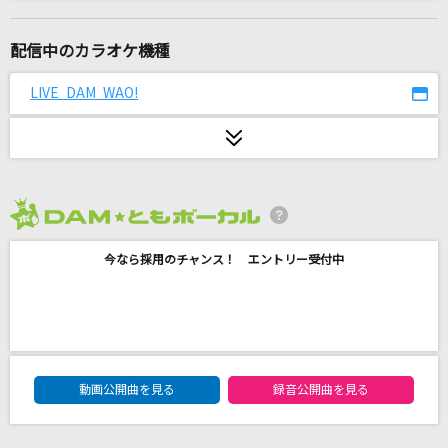
God's S.T.A.R.
QUARTET NIGHT(寿嶺二・黒崎蘭丸・美風藍・カミュ/cv.森久保祥太郎・
鈴木達央・蒼井翔太・前野智昭)
配信中のカラオケ機種
LIVE DAM WAO!
怪獣の花唄
Vaundy
もう少しだけ
すずれ
2026年8月度
JAM
今なら採用のチャンス！ エントリー受付中
THE YELLOW MONKEY
[生音]粉雪
レミオロメン
DAM★ともボーカルエントリーランキング
動画公開曲を見る
録音公開曲を見る
ここにはないもの
乃木坂46