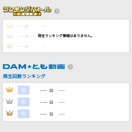
[生音]赤い風船
浅田美代子
----
----
1
点
RPG
----
----
2
点
SEKAI NO OWARI(世界の終わり)
----
----
3
点
Bombtrack [ボムトラック]
Rage Against The Machine
世界でいちばんアイドル
再生回数ランキング
超ときめき宣伝部(ときめき宣伝部)
----
1
----
回
もっと見る
----
2
----
回
----
3
----
DAMの新曲・ランキングなど
回
カラオケ最新情報をチェック！