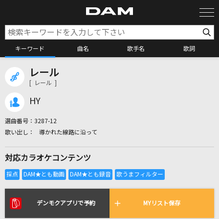
キーワード
曲名
歌手名
歌詞
レール
カラオケ検索
[ レール ]
HY
カラオケ店舗検索
選曲番号：
3287-12
導かれた線路に沿って
カラオケリクエスト
対応カラオケコンテンツ
全国りれき
リアルタイムで歌われている曲の一覧
デンモクアプリで予約
MYリスト保存