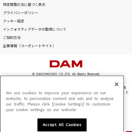
特定商取引法に基づく表示
プライバシーポリシー
クッキー設定
インフォマティブデータの取得について
ご契約方法
企業情報（コーポレートサイト）
© DAIICHIKOSHO CO.,LTD. All Rights Reserved.
このサイトに掲載されている一切の文章・画像・写真・動画・音声等を、手段や形態
を問わず、著作権法の定める範囲を超えて無断で複製、転載、ファイル化などすること
We use cookies to improve your experience on our
を禁じます。
website, to personalize content and ads and to analyze
our traffic. Please click [Cookie Settings] to customize
楽曲及びコンテンツは、機種によりご利用いただけない場合があります。
your cookie settings on our website.
楽曲及びコンテンツの配信日、配信内容が変更になる場合があります。
楽曲によりMYリスト保存ができない場合があります。
Accept All Cookies
JASRAC許諾番号
6602250213Y31015 6602250112Y38026 6602250240Y31015