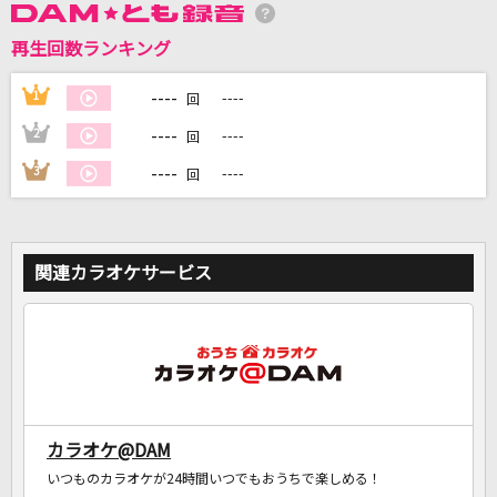
再生回数ランキング
DAMに会員登録・ログインして
カラオケをもっと楽しもう！
----
1
----
回
----
2
----
回
----
3
----
回
自宅でカラオケ歌い放題！
家族や友達と一緒に！練習にも！
関連カラオケサービス
カラオケ@DAM
いつものカラオケが24時間いつでもおうちで楽しめる！