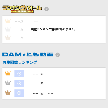
女の小箱
瀬川瑛子
----
----
1
虹の素
点
＝LOVE
----
----
2
点
----
----
3
点
一生に一度愛してるよ
クリープハイプ
旅路
再生回数ランキング
藤井 風
----
1
----
回
もっと見る
----
2
----
回
DAMの新曲・ランキングなど
----
3
----
回
カラオケ最新情報をチェック！