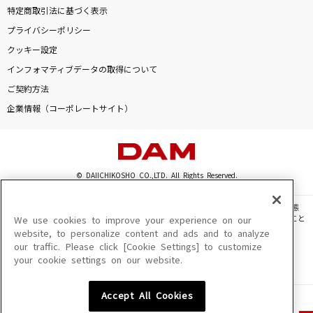
特定商取引法に基づく表示
プライバシーポリシー
クッキー設定
インフォマティブデータの取得について
ご契約方法
企業情報（コーポレートサイト）
© DAIICHIKOSHO CO.,LTD. All Rights Reserved.
このサイトに掲載されている一切の文章・画像・写真・動画・音声等を、手段や形態
を問わず、著作権法の定める範囲を超えて無断で複製、転載、ファイル化などすること
We use cookies to improve your experience on our
を禁じます。
website, to personalize content and ads and to analyze
our traffic. Please click [Cookie Settings] to customize
楽曲及びコンテンツは、機種によりご利用いただけない場合があります。
your cookie settings on our website.
楽曲及びコンテンツの配信日、配信内容が変更になる場合があります。
楽曲によりMYリスト保存ができない場合があります。
Accept All Cookies
JASRAC許諾番号
6602250213Y31015 6602250112Y38026 6602250240Y31015