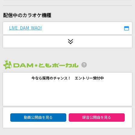
プリズム
池田綾子
配信中のカラオケ機種
[生音]SEASONS
LIVE DAM WAO!
浜崎あゆみ
[生音]明日はきっといい日になる
高橋 優
2026年8月度
Golden [ゴールデン]
今なら採用のチャンス！ エントリー受付中
HUNTR/X
元気全開DAY! DAY! DAY!
CYaRon!
DAM★ともボーカルエントリーランキング
[生音]夢花火
動画公開曲を見る
録音公開曲を見る
Novelbright