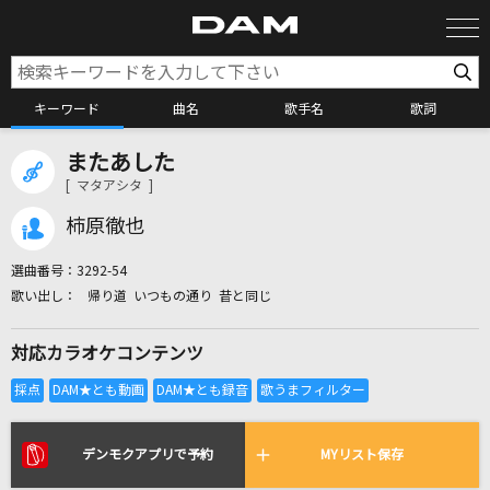
キーワード
曲名
歌手名
歌詞
またあした
カラオケ検索
[ マタアシタ ]
柿原徹也
カラオケ店舗検索
選曲番号：
3292-54
帰り道 いつもの通り 昔と同じ
カラオケリクエスト
対応カラオケコンテンツ
全国りれき
リアルタイムで歌われている曲の一覧
デンモクアプリで予約
MYリスト保存