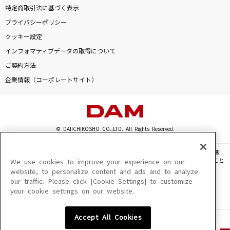
特定商取引法に基づく表示
プライバシーポリシー
クッキー設定
インフォマティブデータの取得について
ご契約方法
企業情報（コーポレートサイト）
© DAIICHIKOSHO CO.,LTD. All Rights Reserved.
このサイトに掲載されている一切の文章・画像・写真・動画・音声等を、手段や形態
を問わず、著作権法の定める範囲を超えて無断で複製、転載、ファイル化などすること
We use cookies to improve your experience on our
を禁じます。
website, to personalize content and ads and to analyze
our traffic. Please click [Cookie Settings] to customize
楽曲及びコンテンツは、機種によりご利用いただけない場合があります。
your cookie settings on our website.
楽曲及びコンテンツの配信日、配信内容が変更になる場合があります。
楽曲によりMYリスト保存ができない場合があります。
Accept All Cookies
JASRAC許諾番号
6602250213Y31015 6602250112Y38026 6602250240Y31015