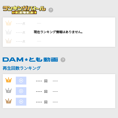
硝子坂
高田みづえ
----
----
1
プライド革命
点
CHiCO with HoneyWorks
----
----
2
点
----
----
3
点
魂のルフラン
高橋洋子
愛のかたまり
再生回数ランキング
KinKi Kids
----
1
----
回
もっと見る
----
2
----
回
DAMの新曲・ランキングなど
----
3
----
回
カラオケ最新情報をチェック！