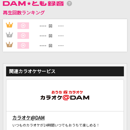
再生回数ランキング
DAMに会員登録・ログインして
カラオケをもっと楽しもう！
----
1
----
回
----
2
----
回
----
3
----
回
自宅でカラオケ歌い放題！
家族や友達と一緒に！練習にも！
関連カラオケサービス
カラオケ@DAM
いつものカラオケが24時間いつでもおうちで楽しめる！