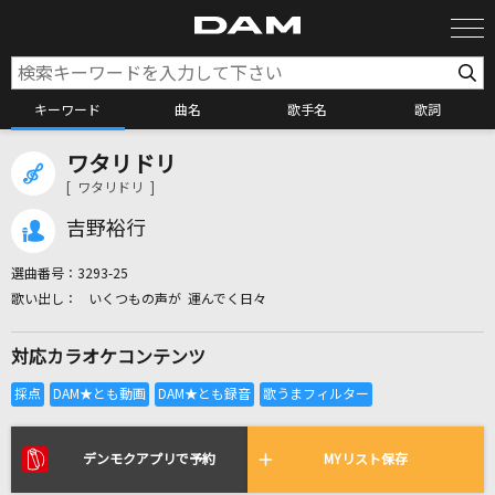
キーワード
曲名
歌手名
歌詞
ワタリドリ
カラオケ検索
[ ワタリドリ ]
吉野裕行
カラオケ店舗検索
選曲番号：
3293-25
いくつもの声が 運んでく日々
カラオケリクエスト
対応カラオケコンテンツ
全国りれき
リアルタイムで歌われている曲の一覧
デンモクアプリで予約
MYリスト保存