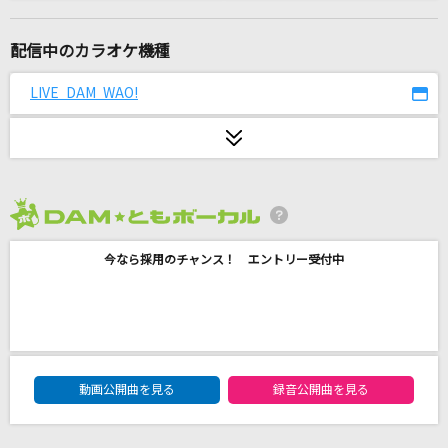
最高到達点(ONE PIECEアニメバージョン)
SEKAI NO OWARI(世界の終わり)
配信中のカラオケ機種
群像夏
LIVE DAM WAO!
パン野実々美
愛を伝えたいだとか
あいみょん
2026年8月度
革命道中
今なら採用のチャンス！ エントリー受付中
アイナ・ジ・エンド
世界に一つだけの花
SMAP
DAM★ともボーカルエントリーランキング
東京テディベア
動画公開曲を見る
録音公開曲を見る
Neru feat.鏡音リン